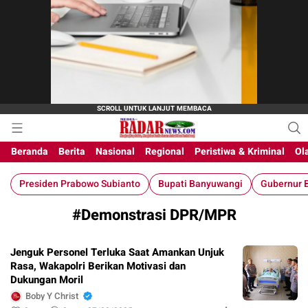
M-Radar News
media online
Beranda
Berita
Nasional
Regional
Peristiwa & Kriminal
Ol
Presiden Prabowo Subianto
Bupati Banyuwangi
Gubernur B
#Demonstrasi DPR/MPR
Jenguk Personel Terluka Saat Amankan Unjuk
Rasa, Wakapolri Berikan Motivasi dan
Dukungan Moril
Boby Y Christ