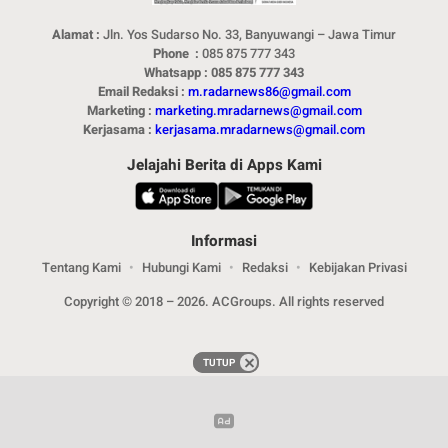
Alamat :
Jln. Yos Sudarso No. 33, Banyuwangi – Jawa Timur
Phone :
085 875 777 343
Whatsapp : 085 875 777 343
Email Redaksi :
m.radarnews86@gmail.com
Marketing :
marketing.mradarnews@gmail.com
Kerjasama :
kerjasama.mradarnews@gmail.com
Jelajahi Berita di Apps Kami
Informasi
Tentang Kami
Hubungi Kami
Redaksi
Kebijakan Privasi
Copyright © 2018 – 2026. ACGroups. All rights reserved
TUTUP
TUTUP