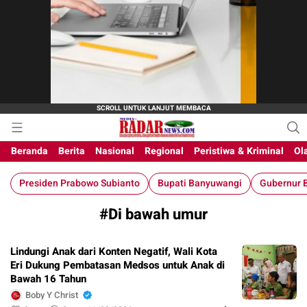
M-Radar News
media online
Beranda
Berita
Nasional
Regional
Peristiwa & Kriminal
Ol
Presiden Prabowo Subianto
Bupati Banyuwangi
Gubernur B
#Di bawah umur
Lindungi Anak dari Konten Negatif, Wali Kota
Eri Dukung Pembatasan Medsos untuk Anak di
Bawah 16 Tahun
Boby Y Christ