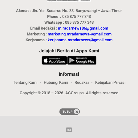
Alamat :
Jln. Yos Sudarso No. 33, Banyuwangi – Jawa Timur
Phone :
085 875 777 343
Whatsapp : 085 875 777 343
Email Redaksi :
m.radarnews86@gmail.com
Marketing :
marketing.mradarnews@gmail.com
Kerjasama :
kerjasama.mradarnews@gmail.com
Jelajahi Berita di Apps Kami
Informasi
Tentang Kami
Hubungi Kami
Redaksi
Kebijakan Privasi
Copyright © 2018 – 2026. ACGroups. All rights reserved
TUTUP
TUTUP