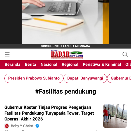
M-Radar News
media online
Beranda
Berita
Nasional
Regional
Peristiwa & Kriminal
Ol
Presiden Prabowo Subianto
Bupati Banyuwangi
Gubernur B
#Fasilitas pendukung
Gubernur Koster Tinjau Progres Pengerjaan
Fasilitas Pendukung Turyapada Tower, Target
Operasi Akhir 2026
Boby Y Christ