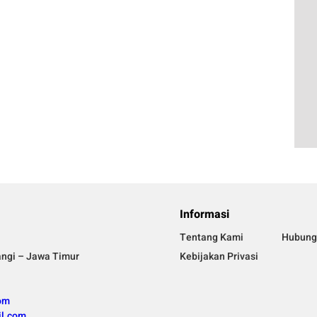
Informasi
Tentang Kami
Hubung
angi – Jawa Timur
Kebijakan Privasi
om
l.com