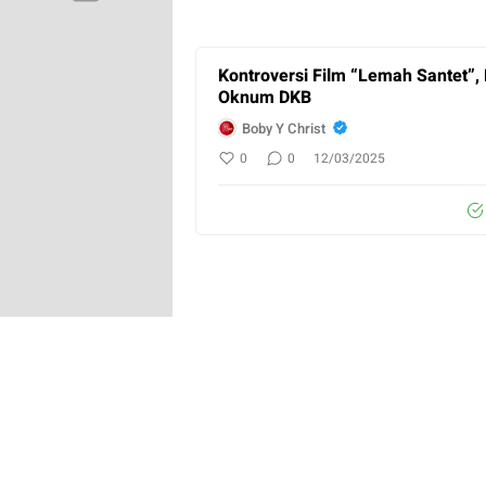
Kontroversi Film “Lemah Santet”,
Oknum DKB
Boby Y Christ
0
0
12/03/2025