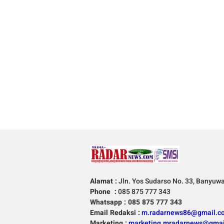
Alamat :
Jln. Yos Sudarso No. 33, Banyuw
Phone :
085 875 777 343
Whatsapp : 085 875 777 343
Email Redaksi :
m.radarnews86@gmail.c
Marketing :
marketing.mradarnews@gmai