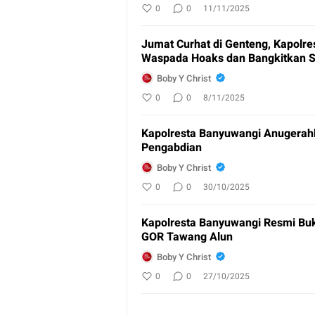
0
0
11/11/2025
Jumat Curhat di Genteng, Kapolr
Waspada Hoaks dan Bangkitkan S
Boby Y Christ
0
0
8/11/2025
Kapolresta Banyuwangi Anugerahk
Pengabdian
Boby Y Christ
0
0
30/10/2025
Kapolresta Banyuwangi Resmi Buka
GOR Tawang Alun
Boby Y Christ
0
0
27/10/2025