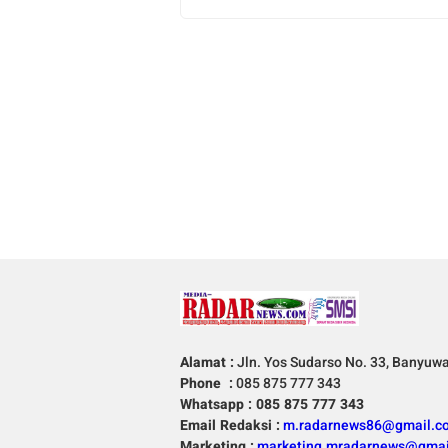
Alamat :
Jln. Yos Sudarso No. 33, Banyuw
Phone :
085 875 777 343
Whatsapp : 085 875 777 343
Email Redaksi :
m.radarnews86@gmail.c
Marketing :
marketing.mradarnews@gmai