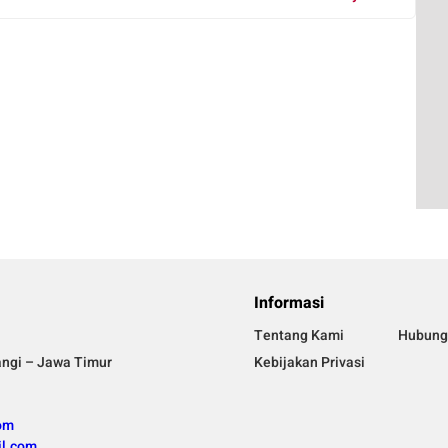
Informasi
Tentang Kami
Hubung
angi – Jawa Timur
Kebijakan Privasi
om
l.com