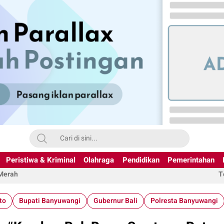
Peristiwa & Kriminal
Olahraga
Pendidikan
Pemerintahan
 Merah
T
to
Bupati Banyuwangi
Gubernur Bali
Polresta Banyuwangi