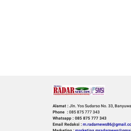
Alamat :
Jln. Yos Sudarso No. 33, Banyuw
Phone :
085 875 777 343
Whatsapp : 085 875 777 343
Email Redaksi :
m.radarnews86@gmail.c
Marketing :
marketing.mradarnews@gmai