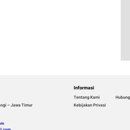
Informasi
Tentang Kami
Hubung
angi – Jawa Timur
Kebijakan Privasi
om
l.com