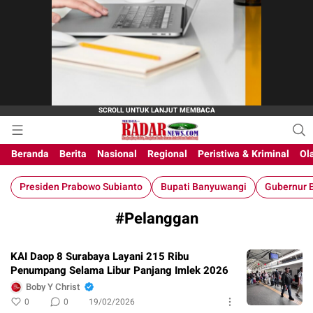
M-Radar News
media online
Beranda
Berita
Nasional
Regional
Peristiwa & Kriminal
Ol
Presiden Prabowo Subianto
Bupati Banyuwangi
Gubernur B
#Pelanggan
KAI Daop 8 Surabaya Layani 215 Ribu
Penumpang Selama Libur Panjang Imlek 2026
Boby Y Christ
0
0
19/02/2026