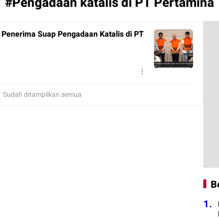
#Pengadaan katalis di PT Pertamina
Penerima Suap Pengadaan Katalis di PT
Sudah ditampilkan semua
B
1.