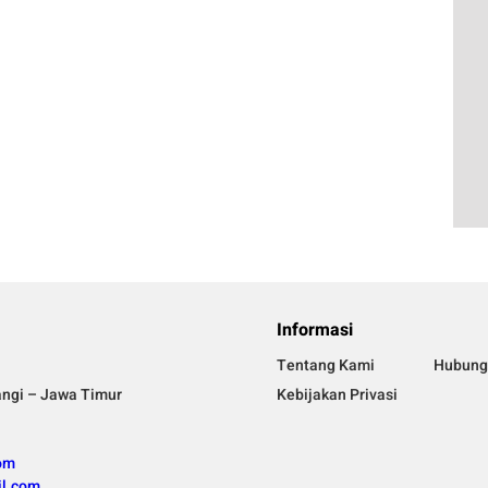
Informasi
Tentang Kami
Hubung
angi – Jawa Timur
Kebijakan Privasi
om
l.com