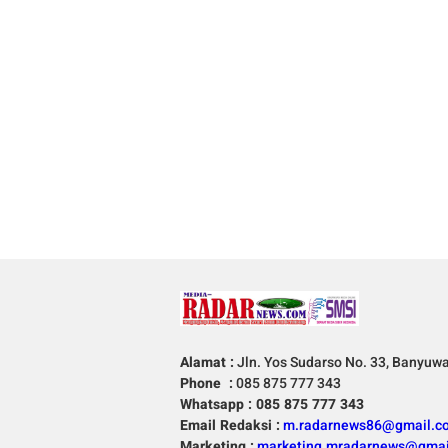
Alamat :
Jln. Yos Sudarso No. 33, Banyuw
Phone :
085 875 777 343
Whatsapp : 085 875 777 343
Email Redaksi :
m.radarnews86@gmail.c
Marketing :
marketing.mradarnews@gmai