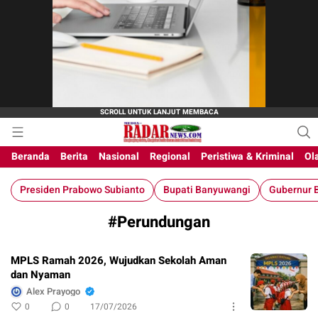
M-Radar News
media online
Beranda
Berita
Nasional
Regional
Peristiwa & Kriminal
Ol
Presiden Prabowo Subianto
Bupati Banyuwangi
Gubernur B
#Perundungan
MPLS Ramah 2026, Wujudkan Sekolah Aman
dan Nyaman
Alex Prayogo
0
0
17/07/2026