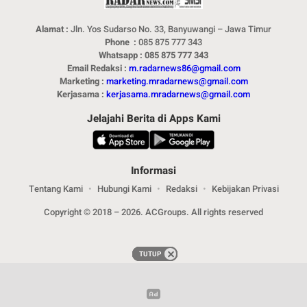
Alamat :
Jln. Yos Sudarso No. 33, Banyuwangi – Jawa Timur
Phone :
085 875 777 343
Whatsapp : 085 875 777 343
Email Redaksi :
m.radarnews86@gmail.com
Marketing :
marketing.mradarnews@gmail.com
Kerjasama :
kerjasama.mradarnews@gmail.com
Jelajahi Berita di Apps Kami
Informasi
Tentang Kami
Hubungi Kami
Redaksi
Kebijakan Privasi
Copyright © 2018 – 2026. ACGroups. All rights reserved
TUTUP
TUTUP
TUTUP
TUTUP
TUTUP
TUTUP