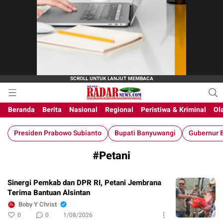
M-Radar News
media online
Beranda
Berita
Nasional
Regional
Peristiwa & Kriminal
Ol
Presiden Prabowo Subianto
Bupati Banyuwangi
Gubernur B
#Petani
Sinergi Pemkab dan DPR RI, Petani Jembrana
Terima Bantuan Alsintan
Boby Y Christ
0
0
1/08/2026