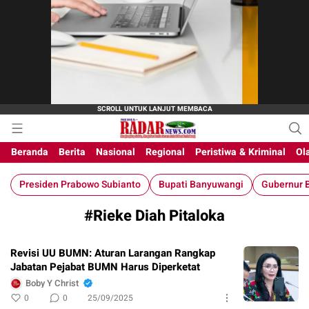
M-Radar News
media online
Beranda
Berita
Nasional
Regional
Peristiwa & Kriminal
Ol
Presiden Prabowo Subianto
Bupati Banyuwangi
Gubernur B
#Rieke Diah Pitaloka
Revisi UU BUMN: Aturan Larangan Rangkap
Jabatan Pejabat BUMN Harus Diperketat
Boby Y Christ
0
0
25/09/2025