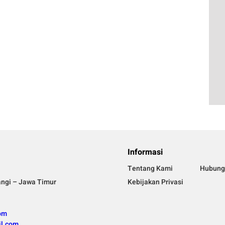
Informasi
Tentang Kami
Hubung
angi – Jawa Timur
Kebijakan Privasi
om
l.com