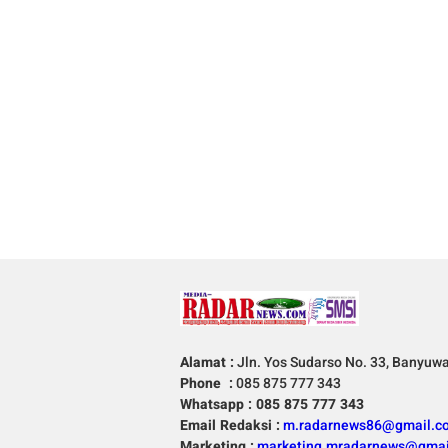
Alamat :
Jln. Yos Sudarso No. 33, Banyuw
Phone :
085 875 777 343
Whatsapp : 085 875 777 343
Email Redaksi :
m.radarnews86@gmail.c
Marketing :
marketing.mradarnews@gmai