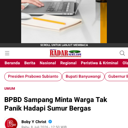
Beranda
Berita
Nasional
Regional
Peristiwa & Kriminal
Ol
Presiden Prabowo Subianto
Bupati Banyuwangi
Gubernur B
UMUM
BPBD Sampang Minta Warga Tak
Panik Hadapi Sumur Bergas
Boby Y Christ
Rabu, 8 Juli 2026 - 12:50 WIB