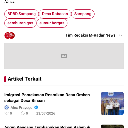
News
.
BPBD Sampang
Desa Rabasan
Sampang
semburan gas
sumur bergas
Tim Redaksi M-Radar News
Artikel Terkait
Imigrasi Pamekasan Resmikan Desa Omben
sebagai Desa Binaan
Alex Prayogo
0
0
23/07/2026
Angin Kencang Tumbangkan Pohon Palem di