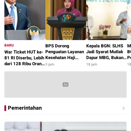
BARU
BPS Dorong
Kepala BGN: SLHS
M
Penguatan Layanan
Jadi Syarat Mutlak
B
War Ticket HUT ke-
Kesehatan Haji
Dapur MBG, Bukan
P
81 RI Diserbu, Lebih
dengan 36,6 Persen
hanya Sekedar
M
dari 128 Ribu Orang
3 jam
18 jam
18
Jemaah Lansia di
Administratif
G
Daftar pada Hari
1 jam
2026
Pertama
Pemerintahan