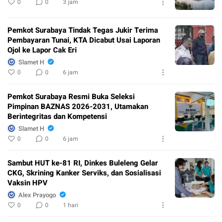
0
0
3 jam
Pemkot Surabaya Tindak Tegas Jukir Terima
Pembayaran Tunai, KTA Dicabut Usai Laporan
Ojol ke Lapor Cak Eri
Slamet H
0
0
6 jam
Pemkot Surabaya Resmi Buka Seleksi
Pimpinan BAZNAS 2026-2031, Utamakan
Berintegritas dan Kompetensi
Slamet H
0
0
6 jam
Sambut HUT ke-81 RI, Dinkes Buleleng Gelar
CKG, Skrining Kanker Serviks, dan Sosialisasi
Vaksin HPV
Alex Prayogo
0
0
1 hari