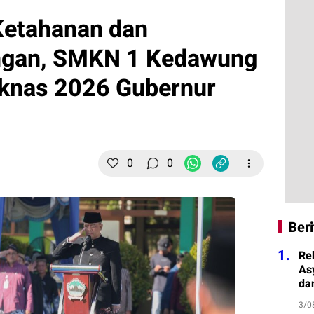
Ketahanan dan
gan, SMKN 1 Kedawung
iknas 2026 Gubernur
0
0
Beri
1.
Re
As
da
3/0