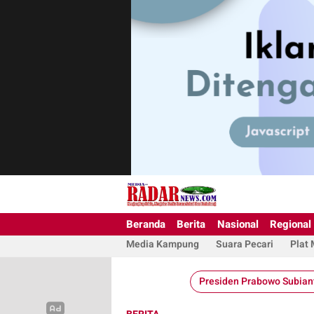
Beranda
Berita
Nasional
Regional
Media Kampung
Suara Pecari
Plat
Presiden Prabowo Subian