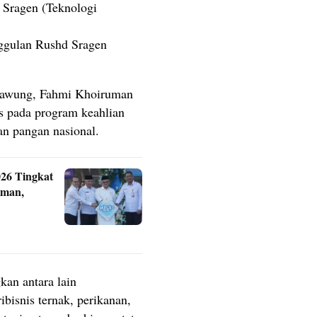
 Sragen (Teknologi
ggulan Rushd Sragen
dawung, Fahmi Khoiruman
s pada program keahlian
n pangan nasional.
6 Tingkat
Aman,
an antara lain
ribisnis ternak, perikanan,