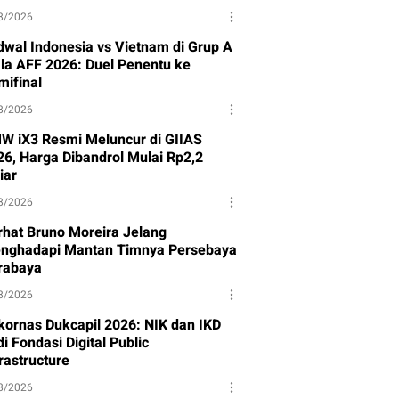
8/2026
dwal Indonesia vs Vietnam di Grup A
ala AFF 2026: Duel Penentu ke
mifinal
8/2026
W iX3 Resmi Meluncur di GIIAS
26, Harga Dibandrol Mulai Rp2,2
iar
8/2026
rhat Bruno Moreira Jelang
nghadapi Mantan Timnya Persebaya
rabaya
8/2026
kornas Dukcapil 2026: NIK dan IKD
i Fondasi Digital Public
rastructure
8/2026