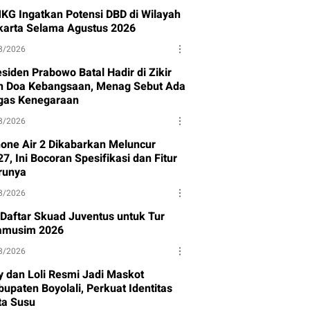
KG Ingatkan Potensi DBD di Wilayah
karta Selama Agustus 2026
8/2026
siden Prabowo Batal Hadir di Zikir
n Doa Kebangsaan, Menag Sebut Ada
gas Kenegaraan
8/2026
hone Air 2 Dikabarkan Meluncur
7, Ini Bocoran Spesifikasi dan Fitur
runya
8/2026
i Daftar Skuad Juventus untuk Tur
amusim 2026
8/2026
y dan Loli Resmi Jadi Maskot
upaten Boyolali, Perkuat Identitas
ta Susu