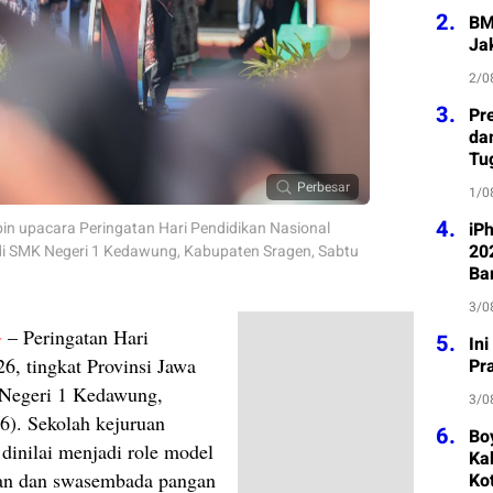
2.
BM
Ja
2/0
3.
Pre
da
Tu
Perbesar
1/0
4.
in upacara Peringatan Hari Pendidikan Nasional
iP
202
di SMK Negeri 1 Kedawung, Kabupaten Sragen, Sabtu
Ba
3/0
G
– Peringatan Hari
5.
In
6, tingkat Provinsi Jawa
Pr
 Negeri 1 Kedawung,
3/0
6). Sekolah kejuruan
6.
Bo
a dinilai menjadi role model
Kab
nan dan swasembada pangan
Ko