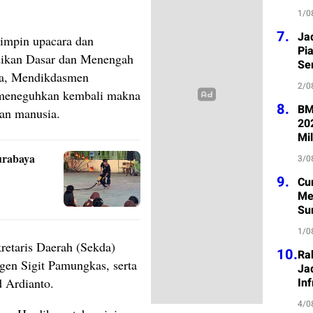
1/0
7.
Ja
impin upacara dan
Pi
ikan Dasar dan Menengah
Se
ya, Mendikdasmen
2/0
 meneguhkan kembali makna
8.
BM
an manusia.
20
Mil
urabaya
3/0
9.
Cu
Me
Su
1/0
kretaris Daerah (Sekda)
10.
Ra
gen Sigit Pamungkas, serta
Jad
 Ardianto.
Inf
4/0