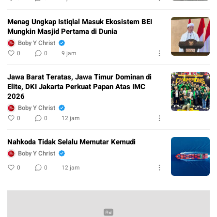
Menag Ungkap Istiqlal Masuk Ekosistem BEI
Mungkin Masjid Pertama di Dunia
Boby Y Christ
0
0
9 jam
Jawa Barat Teratas, Jawa Timur Dominan di
Elite, DKI Jakarta Perkuat Papan Atas IMC
2026
Boby Y Christ
0
0
12 jam
Nahkoda Tidak Selalu Memutar Kemudi
Boby Y Christ
0
0
12 jam