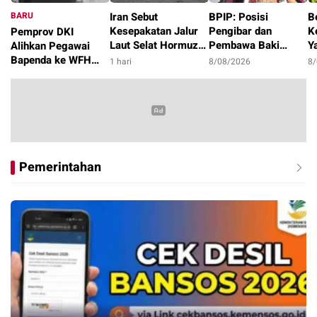
BARU
Iran Sebut
BPIP: Posisi
B
Kesepakatan Jalur
Pengibar dan
K
Pemprov DKI
Laut Selat Hormuz
Pembawa Baki
Y
Alihkan Pegawai
dengan Oman
Paskibraka 2026
P
Bapenda ke WFH
1 hari
8/08/2026
8
Segera Tercapai
Diumumkan Pagi 17
K
dan Sudin Terkait
20 jam
Agustus
K
Pasca Kebakaran
Gedung
Pemerintahan