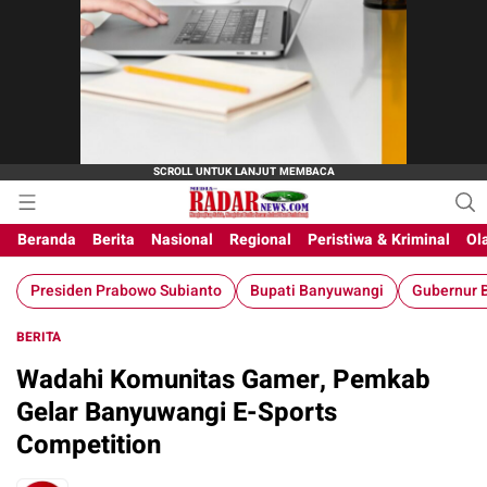
Beranda
Berita
Nasional
Regional
Peristiwa & Kriminal
Ol
Presiden Prabowo Subianto
Bupati Banyuwangi
Gubernur B
BERITA
Wadahi Komunitas Gamer, Pemkab
Gelar Banyuwangi E-Sports
Competition