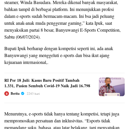
steamer, Winda Basudara. Mereka dikenal banyak masyarakat,
bahkan tampil di berbagai platform. Ini menunjukkan profesi
dalam e-sports sudah bermacam-macam. Ini bsa jadi peluang
untuk anak-anak muda penggemar gaming,” kata Ipuk, saat
menyaksikan partai 8 besar, Banyuwangi E-Sports Competition,
Sabtu (06/07/2024).
Bupati Ipuk berharap dengan kompetisi seperti ini, ada anak
Banyuwangi yang menggeluti e-sports dan bisa ikut ajang
kejuaraan internasional,.
RI Per 18 Juli: Kasus Baru Positif Tambah
1.331, Pasien Sembuh Covid-19 Naik Jadi 16.798
Berita
2243 hari
B
Menurutnya, e-sports tidak hanya tentang kompetisi, tetapi juga
mempromosikan persatuan dan inklusivitas. “Esports tidak
memandang suku, bahasa, atau latar belakang, tapi menyatukan