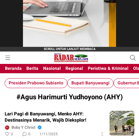
M-Radar News
media online
Beranda
Berita
Nasional
Regional
Peristiwa & Kriminal
Ol
Presiden Prabowo Subianto
Bupati Banyuwangi
Gubernur B
#Agus Harimurti Yudhoyono (AHY)
Lari Pagi di Banyuwangi, Menko AHY:
Destinasinya Menarik, Wajib Dieksplor!
Boby Y Christ
0
0
1/11/2025