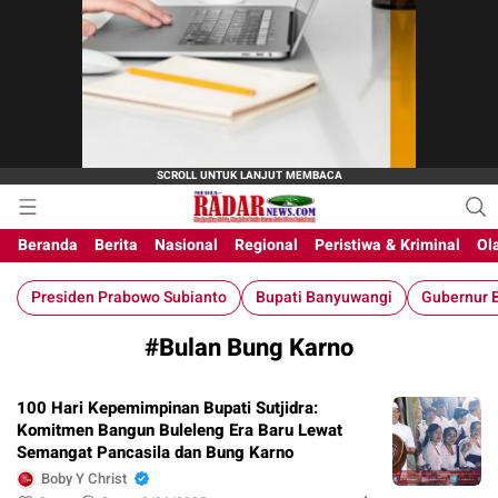
M-Radar News
media online
Beranda
Berita
Nasional
Regional
Peristiwa & Kriminal
Ol
Presiden Prabowo Subianto
Bupati Banyuwangi
Gubernur B
#Bulan Bung Karno
100 Hari Kepemimpinan Bupati Sutjidra:
Komitmen Bangun Buleleng Era Baru Lewat
Semangat Pancasila dan Bung Karno
Boby Y Christ