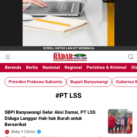
M-Radar News
media online
Beranda
Berita
Nasional
Regional
Peristiwa & Kriminal
Ol
Presiden Prabowo Subianto
Bupati Banyuwangi
Gubernur B
#PT LSS
SBPI Banyuwangi Gelar Aksi Damai, PT LSS
Diduga Langgar Hak-hak Buruh untuk
Berserikat
Boby Y Christ