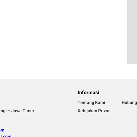
Informasi
Tentang Kami
Hubung
angi – Jawa Timur
Kebijakan Privasi
om
l.com