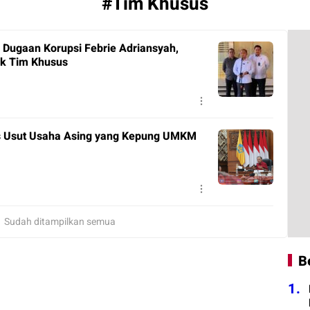
#Tim Khusus
 Dugaan Korupsi Febrie Adriansyah,
uk Tim Khusus
s Usut Usaha Asing yang Kepung UMKM
Sudah ditampilkan semua
B
1.