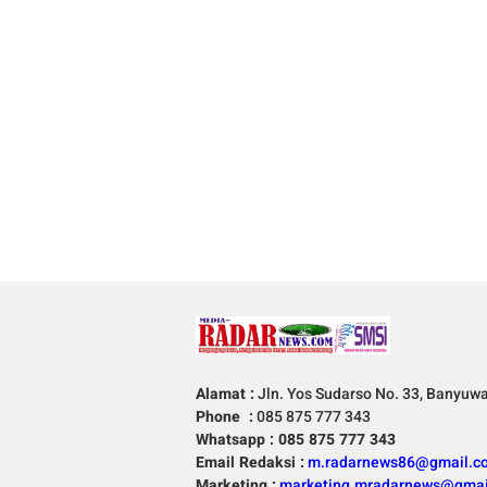
Alamat :
Jln. Yos Sudarso No. 33, Banyuw
Phone :
085 875 777 343
Whatsapp : 085 875 777 343
Email Redaksi :
m.radarnews86@gmail.c
Marketing :
marketing.mradarnews@gmai