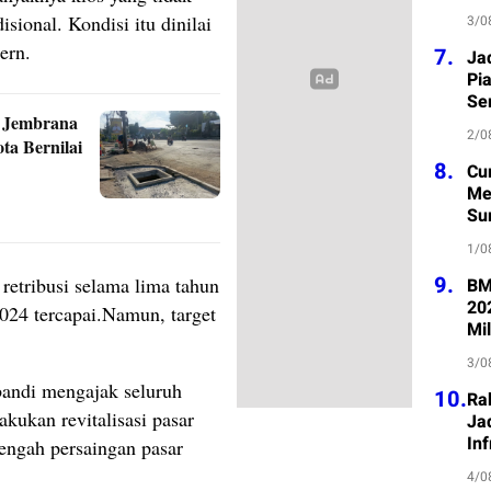
isional. Kondisi itu dinilai
3/0
ern.
7.
Ja
Pi
Se
i Jembrana
2/0
ta Bernilai
8.
Cu
Me
Su
1/0
9.
 retribusi selama lima tahun
BM
20
 2024 tercapai.Namun, target
Mil
3/0
bandi mengajak seluruh
10.
Ra
kukan revitalisasi pasar
Jad
Inf
tengah persaingan pasar
4/0