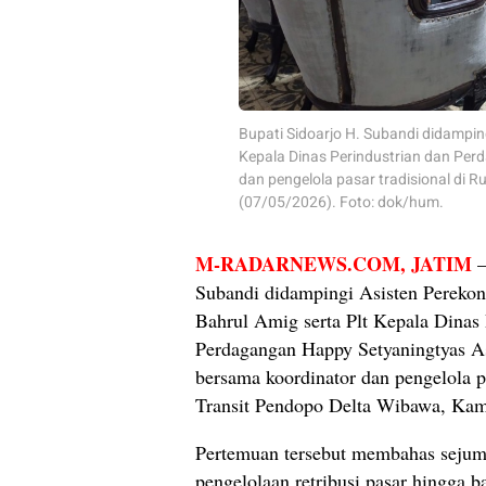
Bupati Sidoarjo H. Subandi didampi
Kepala Dinas Perindustrian dan Per
dan pengelola pasar tradisional di 
(07/05/2026). Foto: dok/hum.
M-RADARNEWS.COM
, JATIM
–
Subandi didampingi Asisten Perek
Bahrul Amig serta Plt Kepala Dinas 
Perdagangan Happy Setyaningtyas As
bersama koordinator dan pengelola p
Transit Pendopo Delta Wibawa, Kam
Pertemuan tersebut membahas sejuml
pengelolaan retribusi pasar hingga b