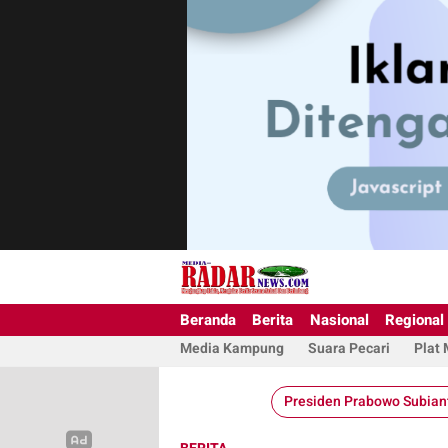
Beranda
Berita
Nasional
Regional
Media Kampung
Suara Pecari
Plat
Presiden Prabowo Subian