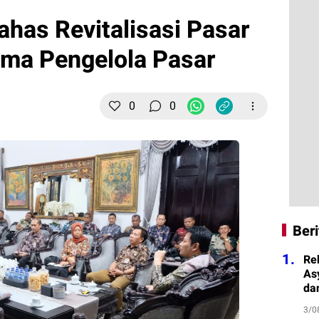
ahas Revitalisasi Pasar
ama Pengelola Pasar
0
0
Beri
1.
Re
As
da
3/0