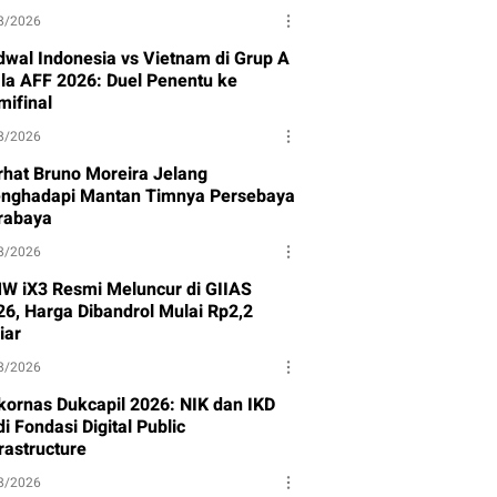
8/2026
dwal Indonesia vs Vietnam di Grup A
ala AFF 2026: Duel Penentu ke
mifinal
8/2026
rhat Bruno Moreira Jelang
nghadapi Mantan Timnya Persebaya
rabaya
8/2026
W iX3 Resmi Meluncur di GIIAS
26, Harga Dibandrol Mulai Rp2,2
iar
8/2026
kornas Dukcapil 2026: NIK dan IKD
i Fondasi Digital Public
rastructure
8/2026