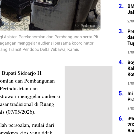
2.
BM
Ja
2/0
Perbesar
3.
Pre
ngi Asisten Perekonomian dan Pembangunan serta Plt
da
Tu
dagangan menggelar audiensi bersama koordinator
Ruang Transit Pendopo Delta Wibawa, Kamis
1/0
4.
Bo
Kab
 Bupati Sidoarjo H.
Ko
onomian dan Pembangunan
1/0
Perindustrian dan
5.
In
trawati menggelar audiensi
Pr
asar tradisional di Ruang
3/0
is (07/05/2026).
6.
iP
ah persoalan, mulai dari
202
Ba
anyaknya kios yang tidak