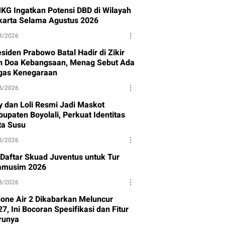
KG Ingatkan Potensi DBD di Wilayah
karta Selama Agustus 2026
8/2026
siden Prabowo Batal Hadir di Zikir
n Doa Kebangsaan, Menag Sebut Ada
gas Kenegaraan
8/2026
y dan Loli Resmi Jadi Maskot
upaten Boyolali, Perkuat Identitas
ta Susu
8/2026
i Daftar Skuad Juventus untuk Tur
amusim 2026
8/2026
hone Air 2 Dikabarkan Meluncur
7, Ini Bocoran Spesifikasi dan Fitur
runya