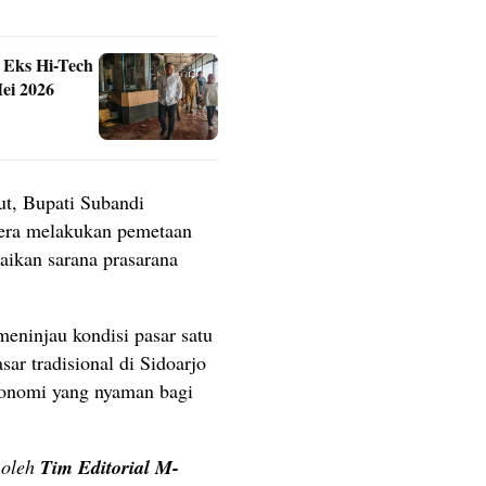
i Eks Hi-Tech
ei 2026
t, Bupati Subandi
era melakukan pemetaan
aikan sarana prasarana
eninjau kondisi pasar satu
ar tradisional di Sidoarjo
konomi yang nyaman bagi
n oleh
Tim Editorial M-