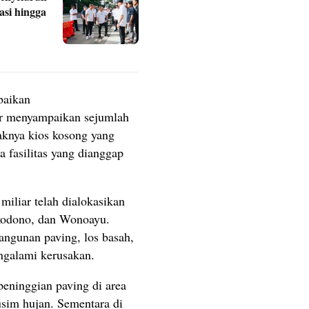
si hingga
baikan
ar menyampaikan sejumlah
aknya kios kosong yang
a fasilitas yang dianggap
miliar telah dialokasikan
kodono, dan Wonoayu.
ngunan paving, los basah,
ngalami kerusakan.
eninggian paving di area
usim hujan. Sementara di