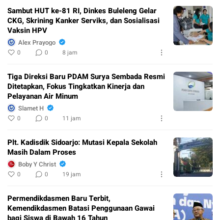
Sambut HUT ke-81 RI, Dinkes Buleleng Gelar
CKG, Skrining Kanker Serviks, dan Sosialisasi
Vaksin HPV
Alex Prayogo
0
0
8 jam
Tiga Direksi Baru PDAM Surya Sembada Resmi
Ditetapkan, Fokus Tingkatkan Kinerja dan
Pelayanan Air Minum
Slamet H
0
0
11 jam
Plt. Kadisdik Sidoarjo: Mutasi Kepala Sekolah
Masih Dalam Proses
Boby Y Christ
0
0
19 jam
Permendikdasmen Baru Terbit,
Kemendikdasmen Batasi Penggunaan Gawai
bagi Siswa di Bawah 16 Tahun