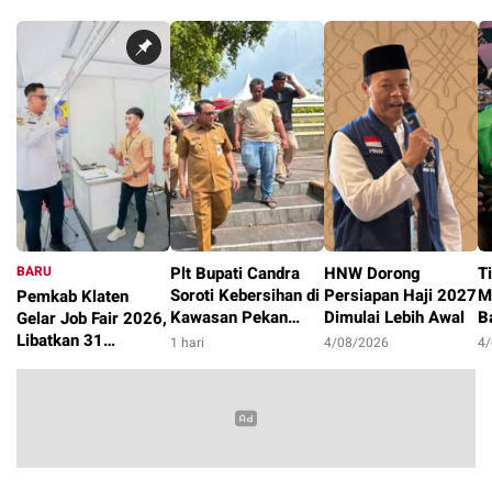
BARU
Plt Bupati Candra
HNW Dorong
T
Soroti Kebersihan di
Persiapan Haji 2027
M
Pemkab Klaten
Kawasan Pekan
Dimulai Lebih Awal
B
Gelar Job Fair 2026,
Kreasi
U
Libatkan 31
1 hari
4/08/2026
4
C
Perusahaan dengan
9 jam
6.000 Lowongan
Kerja