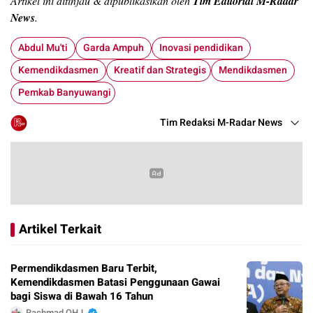
Artikel ini ditinjau & dipublikasikan oleh
Tim Editorial M-Radar
News
.
Abdul Mu'ti
Garda Ampuh
Inovasi pendidikan
Kemendikdasmen
Kreatif dan Strategis
Mendikdasmen
Pemkab Banyuwangi
Tim Redaksi M-Radar News
Artikel Terkait
Permendikdasmen Baru Terbit,
Kemendikdasmen Batasi Penggunaan Gawai
bagi Siswa di Bawah 16 Tahun
Rachmad QHJ