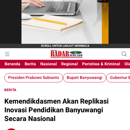
Beranda
Berita
Nasional
Regional
Peristiwa & Kriminal
Ol
Presiden Prabowo Subianto
Bupati Banyuwangi
Gubernur B
BERITA
Kemendikdasmen Akan Replikasi
Inovasi Pendidikan Banyuwangi
Secara Nasional