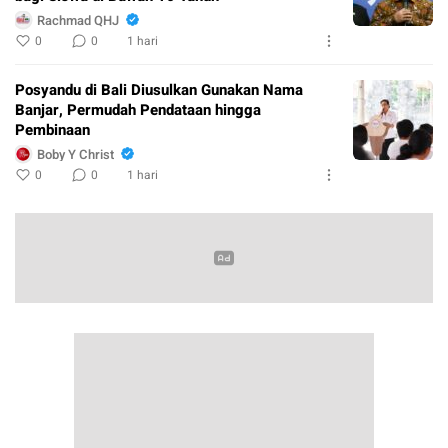
Rachmad QHJ
0
0
1 hari
Posyandu di Bali Diusulkan Gunakan Nama
Banjar, Permudah Pendataan hingga
Pembinaan
Boby Y Christ
0
0
1 hari