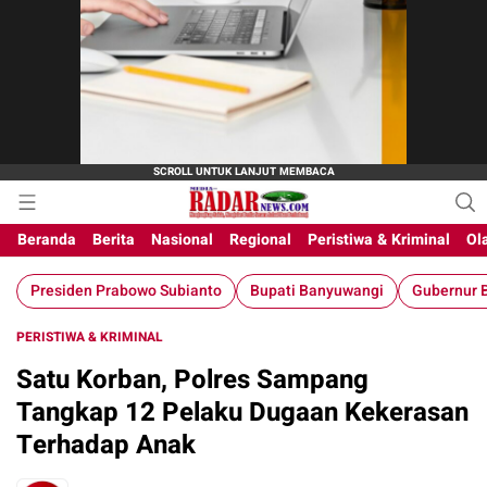
Beranda
Berita
Nasional
Regional
Peristiwa & Kriminal
Ol
Presiden Prabowo Subianto
Bupati Banyuwangi
Gubernur B
PERISTIWA & KRIMINAL
Satu Korban, Polres Sampang
Tangkap 12 Pelaku Dugaan Kekerasan
Terhadap Anak