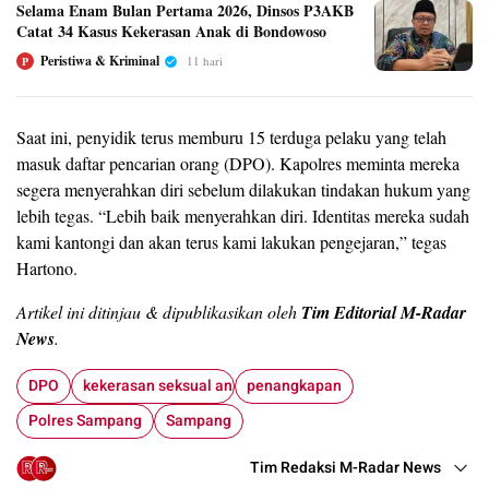
Selama Enam Bulan Pertama 2026, Dinsos P3AKB
Catat 34 Kasus Kekerasan Anak di Bondowoso
Peristiwa & Kriminal
11 hari
P
Saat ini, penyidik terus memburu 15 terduga pelaku yang telah
masuk daftar pencarian orang (DPO). Kapolres meminta mereka
segera menyerahkan diri sebelum dilakukan tindakan hukum yang
lebih tegas. “Lebih baik menyerahkan diri. Identitas mereka sudah
kami kantongi dan akan terus kami lakukan pengejaran,” tegas
Hartono.
Artikel ini ditinjau & dipublikasikan oleh
Tim Editorial M-Radar
News
.
DPO
kekerasan seksual anak
penangkapan
Polres Sampang
Sampang
Tim Redaksi M-Radar News