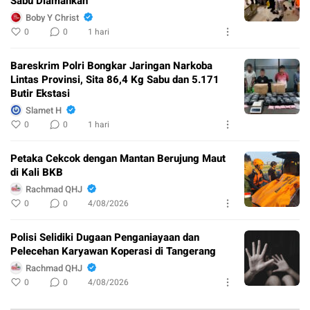
Sabu Diamankan
Boby Y Christ
0
0
1 hari
Bareskrim Polri Bongkar Jaringan Narkoba
Lintas Provinsi, Sita 86,4 Kg Sabu dan 5.171
Butir Ekstasi
Slamet H
0
0
1 hari
Petaka Cekcok dengan Mantan Berujung Maut
di Kali BKB
Rachmad QHJ
0
0
4/08/2026
Polisi Selidiki Dugaan Penganiayaan dan
Pelecehan Karyawan Koperasi di Tangerang
Rachmad QHJ
0
0
4/08/2026