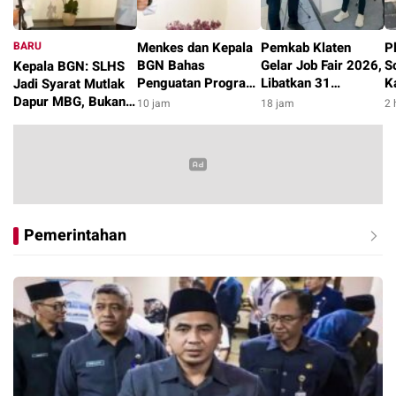
BARU
Menkes dan Kepala
Pemkab Klaten
P
BGN Bahas
Gelar Job Fair 2026,
S
Kepala BGN: SLHS
Penguatan Program
Libatkan 31
K
Jadi Syarat Mutlak
MBG, Libatkan Ahli
Perusahaan dengan
K
Dapur MBG, Bukan
10 jam
18 jam
2 
Gizi hingga Chef
6.000 Lowongan
hanya Sekedar
9 jam
Kerja
Administratif
Pemerintahan