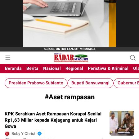
M-Radar News
media online
Beranda
Berita
Nasional
Regional
Peristiwa & Kriminal
Ol
Presiden Prabowo Subianto
Bupati Banyuwangi
Gubernur B
#Aset rampasan
KPK Serahkan Aset Rampasan Korupsi Senilai
Rp1,63 Miliar kepada Kejagung untuk Kejari
Gowa
Boby Y Christ