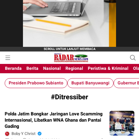
M-Radar News
media online
Beranda
Berita
Nasional
Regional
Peristiwa & Kriminal
Ol
Presiden Prabowo Subianto
Bupati Banyuwangi
Gubernur B
#Ditressiber
Polda Jatim Bongkar Jaringan Love Scamming
Internasional, Libatkan WNA Ghana dan Pantai
Gading
Boby Y Christ