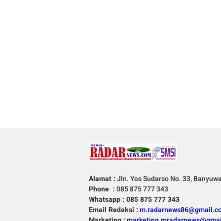
Alamat :
Jln. Yos Sudarso No. 33, Banyuw
Phone :
085 875 777 343
Whatsapp : 085 875 777 343
Email Redaksi :
m.radarnews86@gmail.c
Marketing :
marketing.mradarnews@gmai