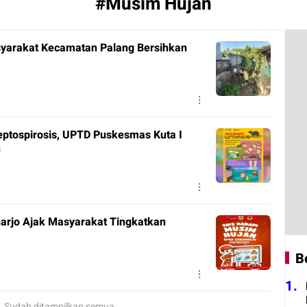
#Musim Hujan
syarakat Kecamatan Palang Bersihkan
eptospirosis, UPTD Puskesmas Kuta I
n
arjo Ajak Masyarakat Tingkatkan
B
1.
Sudah ditampilkan semua