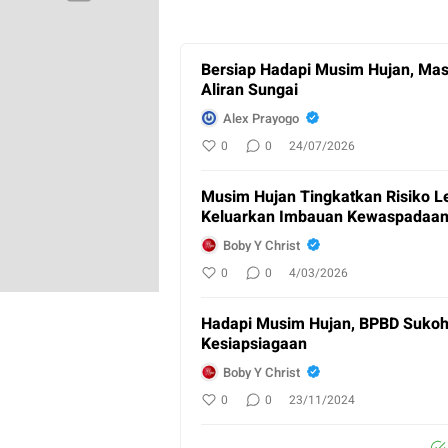
Bersiap Hadapi Musim Hujan, Ma
Aliran Sungai
Alex Prayogo
0
0
24/07/2026
Musim Hujan Tingkatkan Risiko L
Keluarkan Imbauan Kewaspadaa
Boby Y Christ
0
0
4/03/2026
Hadapi Musim Hujan, BPBD Sukoh
Kesiapsiagaan
Boby Y Christ
0
0
23/11/2024