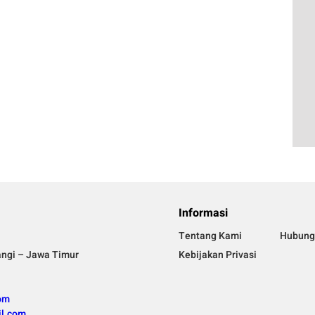
Informasi
Tentang Kami
Hubung
angi – Jawa Timur
Kebijakan Privasi
om
l.com