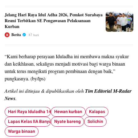
Jelang Hari Raya Idul Adha 2026, Pemkot Surabaya
Resmi Terbitkan SE Pengawasan Pelaksanaan
Kurban
Berita
87 hari
B
“Kami berharap perayaan Iduladha ini membawa makna syukur
dan keikhlasan, sekaligus menjadi motivasi bagi warga binaan
untuk terus mengikuti program pembinaan dengan baik,”
pungkasnya. (by/lps)
Artikel ini ditinjau & dipublikasikan oleh
Tim Editorial M-Radar
News
.
Hari Raya Iduladha 1447 H
Hewan kurban
Kalapas
Lapas Kelas IIA Banyuwangi
Nyate bareng
Solichin
Warga binaan