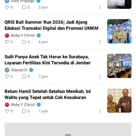
Alex Prayogo
0
0
2 jam
QRIS Bali Summer Run 2026; Jadi Ajang
Edukasi Transaksi Digital dan Promosi UMKM
Boby Y Christ
0
0
6 jam
Sulit Punya Anak Tak Harus ke Surabaya,
Layanan Fertilitas Kini Tersedia di Jember
Slamet H
0
0
7 jam
Belum Hamil Setelah Setahun Menikah, Ini
Waktu yang Tepat untuk Cek Kesuburan
Boby Y Christ
0
0
7 jam