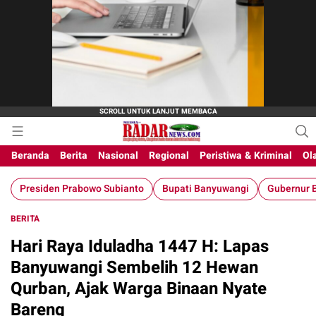
Beranda
Berita
Nasional
Regional
Peristiwa & Kriminal
Ol
Presiden Prabowo Subianto
Bupati Banyuwangi
Gubernur B
BERITA
Hari Raya Iduladha 1447 H: Lapas
Banyuwangi Sembelih 12 Hewan
Qurban, Ajak Warga Binaan Nyate
Bareng