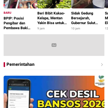
BARU
Beri Bibit Kakao-
Sidak Gedung
S
Kelapa, Mentan
Bersejarah,
M
BPIP: Posisi
Yakin Bisa untuk
Gubernur Sulut
E
Pengibar dan
Pengentasan
Pergoki Warga Tidur
d
Pembawa Baki
9 jam
10 jam
12
Kemiskinan di
di Etalase
Paskibraka 2026
4 jam
Kabupaten Alor
Diumumkan Pagi 17
Agustus
Pemerintahan