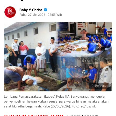
Boby Y Christ
Rabu, 27 Mei 2026 - 22:53 WIB
Perbesar
Lembaga Pemasyarakatan (Lapas) Kelas IIA Banyuwangi, menggelar
penyembelihan hewan kurban seusai para warga binaan melaksanakan
salat Iduladha berjamaah, Rabu (27/05/2026). Foto: red/lps/ist.
M-RADARNEWS.COM
, JATIM
– Suasana Hari Raya