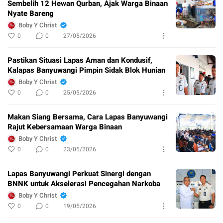
Sembelih 12 Hewan Qurban, Ajak Warga Binaan
Nyate Bareng
Boby Y Christ
0
0
27/05/2026
Pastikan Situasi Lapas Aman dan Kondusif,
Kalapas Banyuwangi Pimpin Sidak Blok Hunian
Boby Y Christ
0
0
25/05/2026
Makan Siang Bersama, Cara Lapas Banyuwangi
Rajut Kebersamaan Warga Binaan
Boby Y Christ
0
0
23/05/2026
Lapas Banyuwangi Perkuat Sinergi dengan
BNNK untuk Akselerasi Pencegahan Narkoba
Boby Y Christ
0
0
19/05/2026