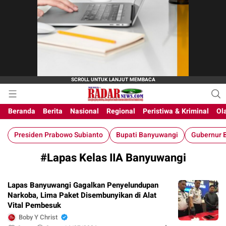
M-Radar News
media online
Beranda
Berita
Nasional
Regional
Peristiwa & Kriminal
Ol
Presiden Prabowo Subianto
Bupati Banyuwangi
Gubernur B
#Lapas Kelas IIA Banyuwangi
Lapas Banyuwangi Gagalkan Penyelundupan
Narkoba, Lima Paket Disembunyikan di Alat
Vital Pembesuk
Boby Y Christ