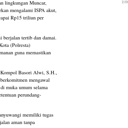
an lingkungan Muncar,
2/0
orkan mengalami ISPA akut,
apai Rp15 triliun per
 berjalan tertib dan damai.
Kota (Polresta)
amanan guna memastikan
 Kompol Basori Alwi, S.H.,
 berkomitmen mengawal
t di muka umum selama
etentuan perundang-
anyuwangi memiliki tugas
jalan aman tanpa