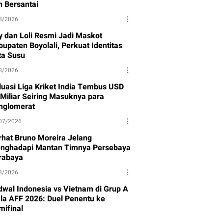
n Bersantai
8/2026
y dan Loli Resmi Jadi Maskot
upaten Boyolali, Perkuat Identitas
ta Susu
8/2026
luasi Liga Kriket India Tembus USD
 Miliar Seiring Masuknya para
nglomerat
07/2026
rhat Bruno Moreira Jelang
nghadapi Mantan Timnya Persebaya
rabaya
8/2026
dwal Indonesia vs Vietnam di Grup A
ala AFF 2026: Duel Penentu ke
mifinal