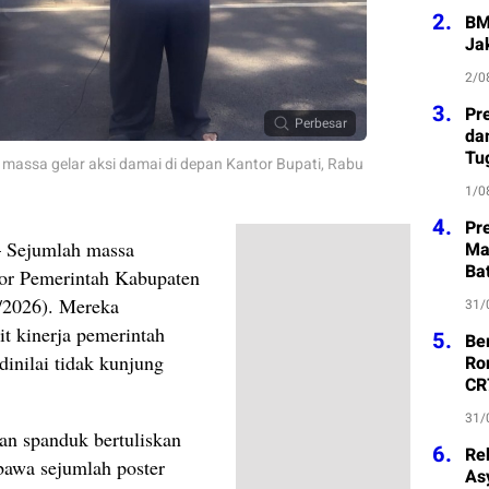
2.
BM
Ja
2/0
3.
Pre
Perbesar
da
Tu
massa gelar aksi damai di depan Kantor Bupati, Rabu
1/0
4.
Pr
 Sejumlah massa
Ma
Ba
tor Pemerintah Kabupaten
/2026). Mereka
31/
it kinerja pemerintah
5.
Be
dinilai tidak kunjung
Ro
CR
31/
n spanduk bertuliskan
6.
Re
a sejumlah poster
As