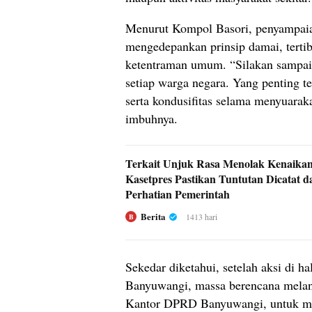
Menurut Kompol Basori, penyampaian
mengedepankan prinsip damai, terti
ketentraman umum. “Silakan sampaik
setiap warga negara. Yang penting 
serta kondusifitas selama menyuaraka
imbuhnya.
Terkait Unjuk Rasa Menolak Kenaika
Kasetpres Pastikan Tuntutan Dicatat d
Perhatian Pemerintah
Berita
1413 hari
B
Sekedar diketahui, setelah aksi di 
Banyuwangi, massa berencana melan
Kantor DPRD Banyuwangi, untuk me