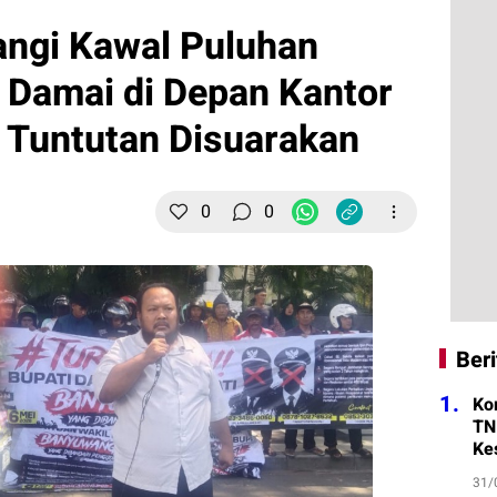
angi Kawal Puluhan
 Damai di Depan Kantor
n Tuntutan Disuarakan
0
0
Beri
1.
Ko
TN
Ke
31/