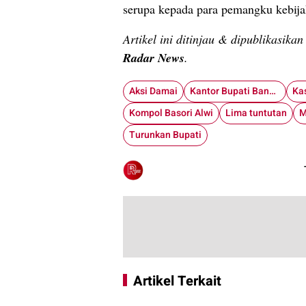
serupa kepada para pemangku kebija
Artikel ini ditinjau & dipublikasika
Radar News
.
Aksi Damai
Kantor Bupati Banyuwangi
Kompol Basori Alwi
Lima tuntutan
M
Turunkan Bupati
Artikel Terkait