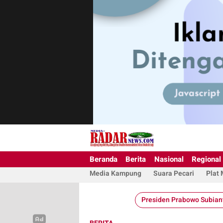
Beranda
Berita
Nasional
Regional
Media Kampung
Suara Pecari
Plat
Presiden Prabowo Subian