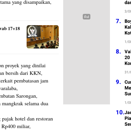
utama yang disampaikan,
da
3/0
7.
Bo
Kab
wab 17+18
Ko
1/0
8.
Va
20
Ko
n proyek yang dinilai
an bersih dari KKN,
31/
erkait pembatasan jam
9.
Cu
Me
waralaba,
Su
mbatan Sarongan,
h mangkrak selama dua
1/0
10.
Ja
Pi
pajak hotel dan restoran
Se
i Rp400 miliar,