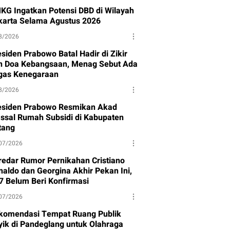
KG Ingatkan Potensi DBD di Wilayah
karta Selama Agustus 2026
8/2026
siden Prabowo Batal Hadir di Zikir
n Doa Kebangsaan, Menag Sebut Ada
gas Kenegaraan
8/2026
esiden Prabowo Resmikan Akad
ssal Rumah Subsidi di Kabupaten
tang
07/2026
redar Rumor Pernikahan Cristiano
naldo dan Georgina Akhir Pekan Ini,
7 Belum Beri Konfirmasi
07/2026
komendasi Tempat Ruang Publik
yik di Pandeglang untuk Olahraga