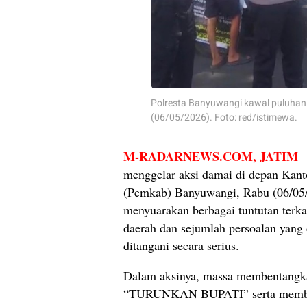
Polresta Banyuwangi kawal puluhan 
(06/05/2026). Foto: red/istimewa.
M-RADARNEWS.COM
, JATIM
–
menggelar aksi damai di depan Kan
(Pemkab) Banyuwangi, Rabu (06/05
menyuarakan berbagai tuntutan terka
daerah dan sejumlah persoalan yang 
ditangani secara serius.
Dalam aksinya, massa membentangka
“TURUNKAN BUPATI” serta membaw