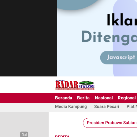
Beranda
Berita
Nasional
Regional
Media Kampung
Suara Pecari
Plat
Presiden Prabowo Subian