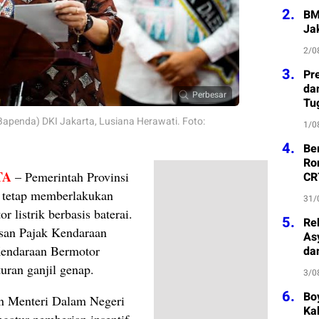
2.
BM
Ja
2/0
3.
Pre
da
Perbesar
Tu
penda) DKI Jakarta, Lusiana Herawati. Foto:
1/0
4.
Be
Ro
TA
– Pemerintah Provinsi
CR
 tetap memberlakukan
31/
r listrik berbasis baterai.
5.
Re
asan Pajak Kendaraan
As
endaraan Bermotor
da
uran ganjil genap.
3/0
6.
Bo
an Menteri Dalam Negeri
Kab