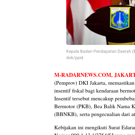
Kepala Badan Pendapatan Daerah (Ba
dok/ppid.
M-RADARNEWS.COM
, JAKAR
(Pemprov) DKI Jakarta, memastikan
insentif fiskal bagi kendaraan bermoto
Insentif tersebut mencakup pembeb
Bermotor (PKB), Bea Balik Nama K
(BBNKB), serta pengecualian dari at
Kebijakan ini mengikuti Surat Edar