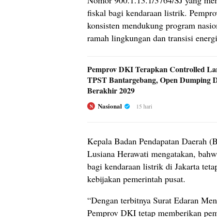
Nomor 900.1.13.1/3764/SJ yang meng
fiskal bagi kendaraan listrik. Pemp
konsisten mendukung program nasio
ramah lingkungan dan transisi energi
Pemprov DKI Terapkan Controlled Land
TPST Bantargebang, Open Dumping D
Berakhir 2029
Nasional
15 hari
N
Kepala Badan Pendapatan Daerah (B
Lusiana Herawati mengatakan, bahwa 
bagi kendaraan listrik di Jakarta te
kebijakan pemerintah pusat.
“Dengan terbitnya Surat Edaran Ment
Pemprov DKI tetap memberikan p