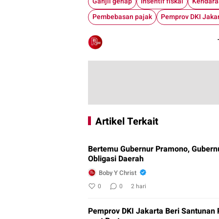
Ganjil genap
Insentif fiskal
Kendaraa
Pembebasan pajak
Artikel Terkait
Bertemu Gubernur Pramono, Gubernu
Obligasi Daerah
Boby Y Christ
0
0
2 hari
Pemprov DKI Jakarta Beri Santunan