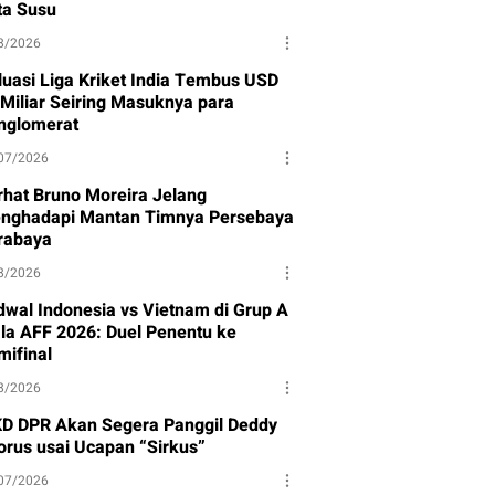
ta Susu
8/2026
luasi Liga Kriket India Tembus USD
 Miliar Seiring Masuknya para
nglomerat
07/2026
rhat Bruno Moreira Jelang
nghadapi Mantan Timnya Persebaya
rabaya
8/2026
dwal Indonesia vs Vietnam di Grup A
ala AFF 2026: Duel Penentu ke
mifinal
8/2026
D DPR Akan Segera Panggil Deddy
torus usai Ucapan “Sirkus”
07/2026