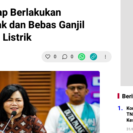
ap Berlakukan
k dan Bebas Ganjil
Listrik
0
0
Beri
1.
Ko
TN
Ke
31/