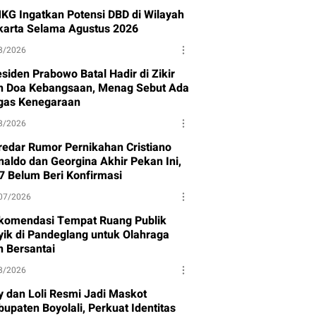
KG Ingatkan Potensi DBD di Wilayah
karta Selama Agustus 2026
8/2026
siden Prabowo Batal Hadir di Zikir
n Doa Kebangsaan, Menag Sebut Ada
gas Kenegaraan
8/2026
redar Rumor Pernikahan Cristiano
naldo dan Georgina Akhir Pekan Ini,
7 Belum Beri Konfirmasi
07/2026
komendasi Tempat Ruang Publik
yik di Pandeglang untuk Olahraga
n Bersantai
8/2026
y dan Loli Resmi Jadi Maskot
upaten Boyolali, Perkuat Identitas