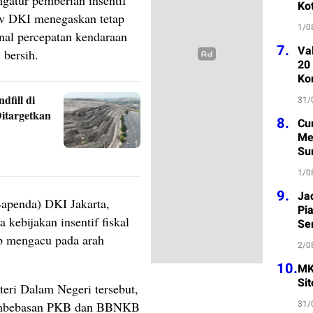
atur pemberian insentif
Ko
rov DKI menegaskan tetap
1/0
nal percepatan kendaraan
7.
Va
 bersih.
20
Ko
fill di
31/
itargetkan
8.
Cu
Me
Su
1/0
9.
Ja
apenda) DKI Jakarta,
Pi
kebijakan insentif fiskal
Se
tap mengacu pada arah
2/0
10.
MK
Si
eri Dalam Negeri tersebut,
31/
embebasan PKB dan BBNKB