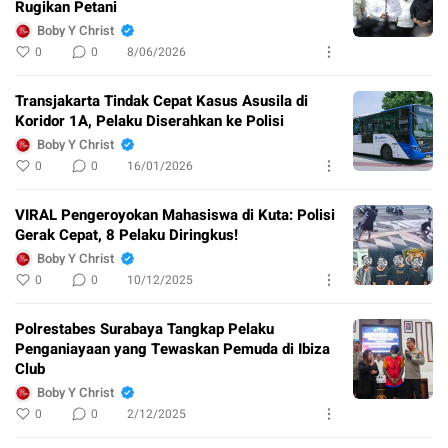
Rugikan Petani
Boby Y Christ
0
0
8/06/2026
Transjakarta Tindak Cepat Kasus Asusila di
Koridor 1A, Pelaku Diserahkan ke Polisi
Boby Y Christ
0
0
16/01/2026
VIRAL Pengeroyokan Mahasiswa di Kuta: Polisi
Gerak Cepat, 8 Pelaku Diringkus!
Boby Y Christ
0
0
10/12/2025
Polrestabes Surabaya Tangkap Pelaku
Penganiayaan yang Tewaskan Pemuda di Ibiza
Club
Boby Y Christ
0
0
2/12/2025