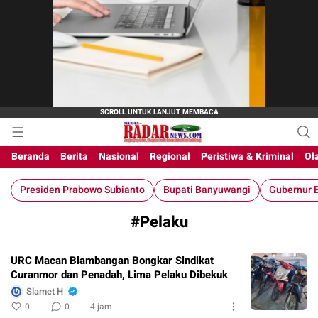
M-Radar News
media online
Beranda
Berita
Nasional
Regional
Peristiwa & Kriminal
Ol
Presiden Prabowo Subianto
Bupati Banyuwangi
Gubernur B
#Pelaku
URC Macan Blambangan Bongkar Sindikat
Curanmor dan Penadah, Lima Pelaku Dibekuk
Slamet H
0
0
4 jam