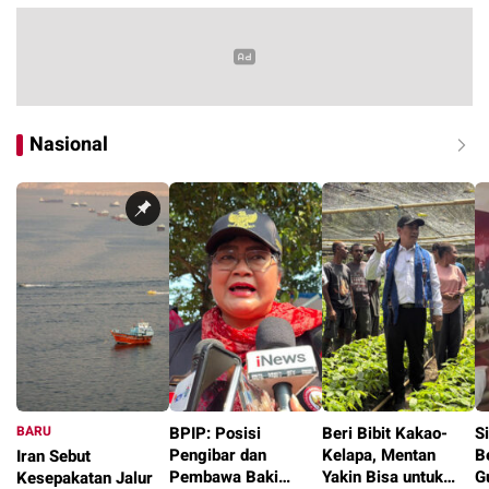
Nasional
BARU
BPIP: Posisi
Beri Bibit Kakao-
S
Pengibar dan
Kelapa, Mentan
B
Iran Sebut
Pembawa Baki
Yakin Bisa untuk
G
Kesepakatan Jalur