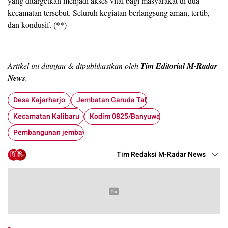
yang ditargetkan menjadi akses vital bagi masyarakat di dua
kecamatan tersebut. Seluruh kegiatan berlangsung aman, tertib,
dan kondusif. (**)
Artikel ini ditinjau & dipublikasikan oleh
Tim Editorial M-Radar
News
.
Desa Kajarharjo
Jembatan Garuda Tahap VI
Kecamatan Kalibaru
Kodim 0825/Banyuwangi
Pembangunan jembatan
Tim Redaksi M-Radar News