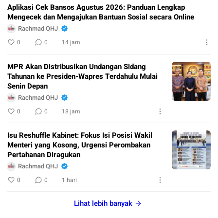
Aplikasi Cek Bansos Agustus 2026: Panduan Lengkap
Mengecek dan Mengajukan Bantuan Sosial secara Online
Rachmad QHJ
0
0
14 jam
MPR Akan Distribusikan Undangan Sidang
Tahunan ke Presiden-Wapres Terdahulu Mulai
Senin Depan
Rachmad QHJ
0
0
18 jam
Isu Reshuffle Kabinet: Fokus Isi Posisi Wakil
Menteri yang Kosong, Urgensi Perombakan
Pertahanan Diragukan
Rachmad QHJ
0
0
1 hari
Lihat lebih banyak