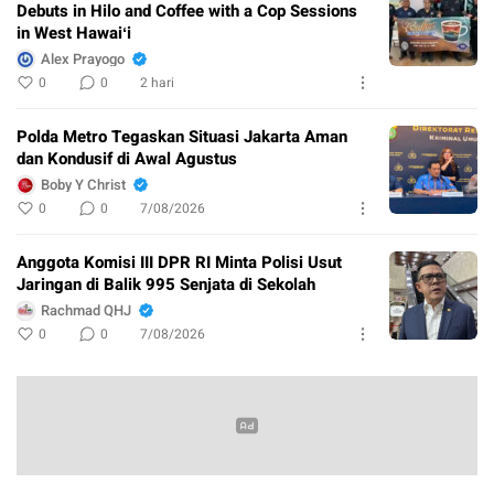
Debuts in Hilo and Coffee with a Cop Sessions
in West Hawaiʻi
Alex Prayogo
0
0
2 hari
Polda Metro Tegaskan Situasi Jakarta Aman
dan Kondusif di Awal Agustus
Boby Y Christ
0
0
7/08/2026
Anggota Komisi III DPR RI Minta Polisi Usut
Jaringan di Balik 995 Senjata di Sekolah
Rachmad QHJ
0
0
7/08/2026