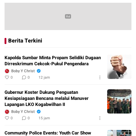
Berita Terkini
Kapolda Sumbar Minta Propam Selidiki Dugaan
Dirreskrimum Cekcok-Pukul Pengendara
Boby Y Christ
0
0
12 jam
Gubernur Koster Dukung Penguatan
Kesiapsiagaan Bencana melalui Manuver
Lapangan LKO Kogabwilhan II
Boby Y Christ
0
0
15 jam
Community Police Events: Youth Car Show