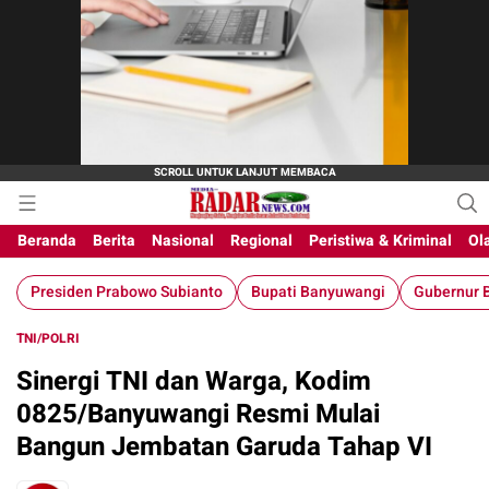
Beranda
Berita
Nasional
Regional
Peristiwa & Kriminal
Ol
Presiden Prabowo Subianto
Bupati Banyuwangi
Gubernur B
TNI/POLRI
Sinergi TNI dan Warga, Kodim
0825/Banyuwangi Resmi Mulai
Bangun Jembatan Garuda Tahap VI