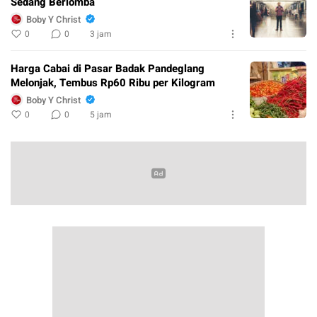
Sedang Berlomba
Boby Y Christ
0
0
3 jam
Harga Cabai di Pasar Badak Pandeglang
Melonjak, Tembus Rp60 Ribu per Kilogram
Boby Y Christ
0
0
5 jam