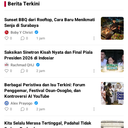
Berita Terkini
Sunset BBQ dari Rooftop, Cara Baru Menikmati
Senja di Surabaya
Boby Y Christ
0
0
1 jam
Saksikan Sinetron Kisah Nyata dan Final Piala
Presiden 2026 di Indosiar
Rachmad QHJ
0
0
2 jam
Berbagai Peristiwa dan Isu Terkini: Forum
Penggemar, Festival Osun-Osogbo, dan
Kontroversi AI YouTube
Alex Prayogo
0
0
2 jam
Kita Selalu Merasa Tertinggal, Padahal Tidak