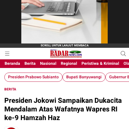
Beranda
Berita
Nasional
Regional
Peristiwa & Kriminal
Ol
Presiden Prabowo Subianto
Bupati Banyuwangi
Gubernur B
BERITA
Presiden Jokowi Sampaikan Dukacita
Mendalam Atas Wafatnya Wapres RI
ke-9 Hamzah Haz