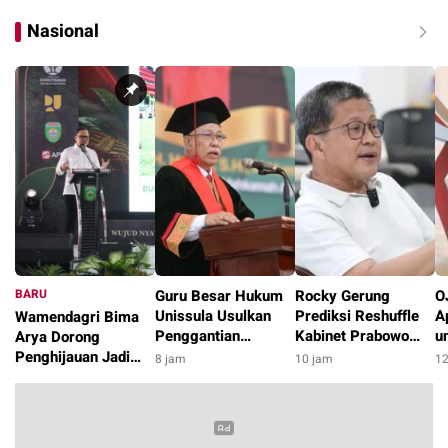
Nasional
BARU
Guru Besar Hukum
Rocky Gerung
O
Unissula Usulkan
Prediksi Reshuffle
A
Wamendagri Bima
Penggantian
Kabinet Prabowo
u
Arya Dorong
Terminologi RUU
Dimulai Pekan
M
Penghijauan Jadi
8 jam
10 jam
12
Perampasan Aset
Depan, Dicicil
P
Gerakan
8 jam
menjadi Pemulihan
hingga Oktober
Berkelanjutan di
Aset
2026
Daerah