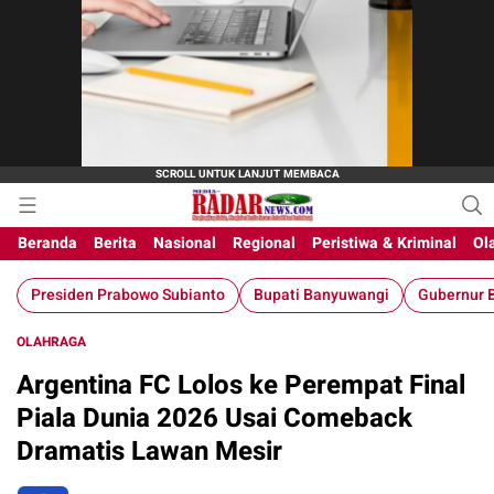
Beranda
Berita
Nasional
Regional
Peristiwa & Kriminal
Ol
Presiden Prabowo Subianto
Bupati Banyuwangi
Gubernur B
OLAHRAGA
Argentina FC Lolos ke Perempat Final
Piala Dunia 2026 Usai Comeback
Dramatis Lawan Mesir