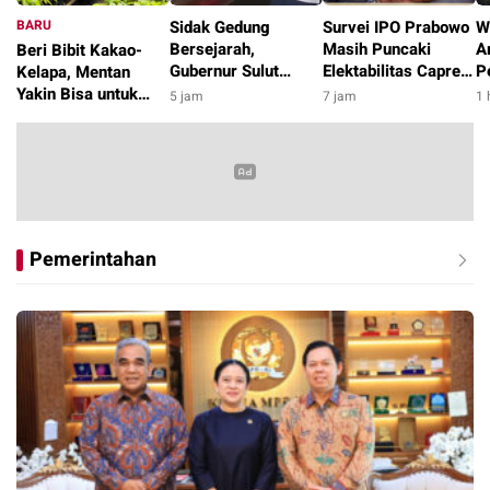
BARU
Sidak Gedung
Survei IPO Prabowo
W
Bersejarah,
Masih Puncaki
A
Beri Bibit Kakao-
Gubernur Sulut
Elektabilitas Capres
P
Kelapa, Mentan
Pergoki Warga Tidur
dengan 23,4 Persen
G
Yakin Bisa untuk
5 jam
7 jam
1 
di Etalase
B
Pengentasan
4 jam
D
Kemiskinan di
Kabupaten Alor
Pemerintahan