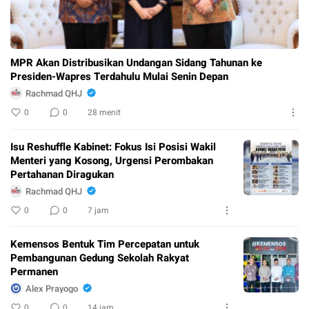
MPR Akan Distribusikan Undangan Sidang Tahunan ke
Presiden-Wapres Terdahulu Mulai Senin Depan
Rachmad QHJ
0
0
28 menit
Isu Reshuffle Kabinet: Fokus Isi Posisi Wakil
Menteri yang Kosong, Urgensi Perombakan
Pertahanan Diragukan
Rachmad QHJ
0
0
7 jam
Kemensos Bentuk Tim Percepatan untuk
Pembangunan Gedung Sekolah Rakyat
Permanen
Alex Prayogo
0
0
14 jam