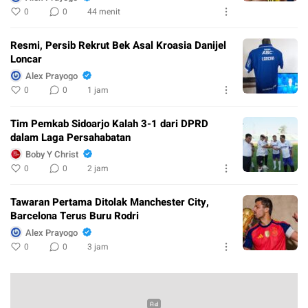
0
0
44 menit
Resmi, Persib Rekrut Bek Asal Kroasia Danijel
Loncar
Alex Prayogo
0
0
1 jam
Tim Pemkab Sidoarjo Kalah 3-1 dari DPRD
dalam Laga Persahabatan
Boby Y Christ
0
0
2 jam
Tawaran Pertama Ditolak Manchester City,
Barcelona Terus Buru Rodri
Alex Prayogo
0
0
3 jam