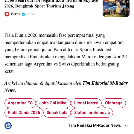
2.700 Pelari dari 14 Negara Ikuti Merbabu Skyrace
2026, Dongkrak Sport Tourism Jateng
Berita
63 hari
B
Piala Dunia 2026 memasuki fase perempat final yang
mempertemukan empat mantan juara dunia melawan empat tim
yang belum pernah juara. Para ahli dari Sports Illustrated
memprediksi Prancis akan mengalahkan Maroko dengan skor 2-1,
sementara laga Argentina vs Swiss diperkirakan berlangsung
ketat.
Artikel ini ditinjau & dipublikasikan oleh
Tim Editorial M-Radar
News
.
Argentina FC
John Obi Mikel
Lionel Messi
Olahraga
Piala Dunia 2026
Sepak bola
Zlatan Ibrahimovic
Tim Redaksi M-Radar News