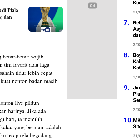
Ko
 di Piala
31/
y, dan
7.
Re
As
da
3/0
8.
Bo
g benar-benar wajib
Kab
 tim favorit atau laga
Ko
ahain tidur lebih cepat
1/0
n buat nonton badan masih
9.
Ja
Pi
Se
onton live pildun
an harinya. Jika ada
2/0
gi hari, ia memilih
10.
MK
Si
kalau yang bermain adalah
gaku tetap rela begadang.
31/