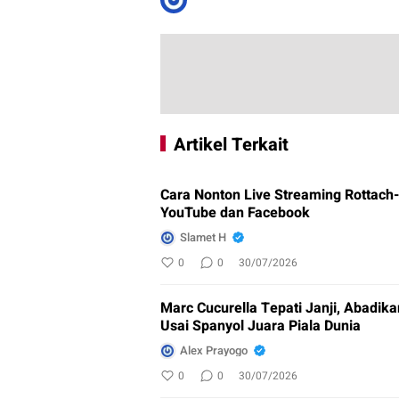
Artikel Terkait
Cara Nonton Live Streaming Rottach-
YouTube dan Facebook
Slamet H
0
0
30/07/2026
Marc Cucurella Tepati Janji, Abadika
Usai Spanyol Juara Piala Dunia
Alex Prayogo
0
0
30/07/2026