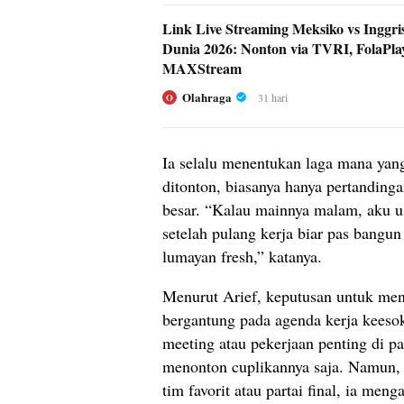
Link Live Streaming Meksiko vs Inggris
Dunia 2026: Nonton via TVRI, FolaPla
MAXStream
Olahraga
31 hari
O
Ia selalu menentukan laga mana yan
ditonton, biasanya hanya pertandingan
besar. “Kalau mainnya malam, aku us
setelah pulang kerja biar pas bangu
lumayan fresh,” katanya.
Menurut Arief, keputusan untuk men
bergantung pada agenda kerja keesok
meeting atau pekerjaan penting di pa
menonton cuplikannya saja. Namun, 
tim favorit atau partai final, ia men