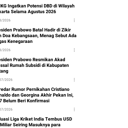
KG Ingatkan Potensi DBD di Wilayah
karta Selama Agustus 2026
8/2026
siden Prabowo Batal Hadir di Zikir
n Doa Kebangsaan, Menag Sebut Ada
gas Kenegaraan
8/2026
esiden Prabowo Resmikan Akad
ssal Rumah Subsidi di Kabupaten
tang
07/2026
redar Rumor Pernikahan Cristiano
naldo dan Georgina Akhir Pekan Ini,
7 Belum Beri Konfirmasi
07/2026
luasi Liga Kriket India Tembus USD
 Miliar Seiring Masuknya para