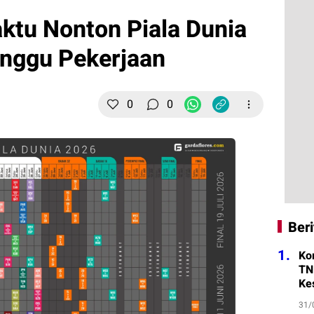
ktu Nonton Piala Dunia
anggu Pekerjaan
0
0
Beri
1.
Ko
TN
Ke
31/