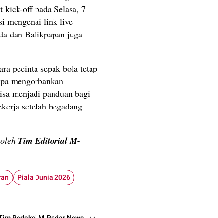
t kick-off pada Selasa, 7
i mengenai link live
nda dan Balikpapan juga
ra pecinta sepak bola tetap
anpa mengorbankan
 bisa menjadi panduan bagi
ekerja setelah begadang
n oleh
Tim Editorial M-
ran
Piala Dunia 2026
Tim Redaksi M-Radar News