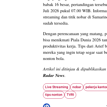
babak 16 besar, pertandingan tersebu
Juli 2026 pukul 07.00 WIB. Informas
streaming dan titik nobar di Samari
sudah tersedia.
Dengan perencanaan yang matang, pa
bisa menikmati Piala Dunia 2026 t
produktivitas kerja. Tips dari Arief
mereka yang ingin tetap segar saat b
nonton bola.
Artikel ini ditinjau & dipublikasika
Radar News
.
Live Streaming
nobar
pekerja kanto
tips nonton
TVRI