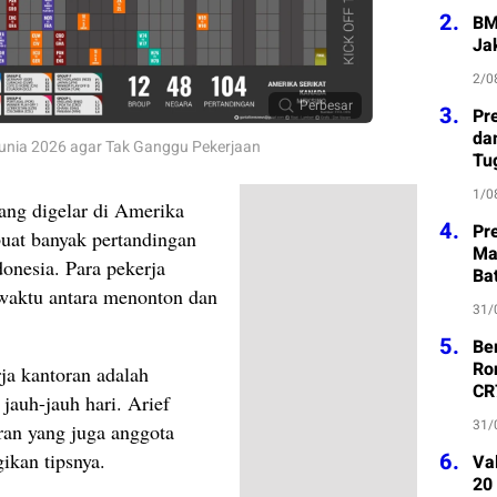
2.
BM
Ja
2/0
Perbesar
3.
Pre
da
unia 2026 agar Tak Ganggu Pekerjaan
Tu
1/0
ang digelar di Amerika
4.
Pr
uat banyak pertandingan
Ma
donesia. Para pekerja
Ba
waktu antara menonton dan
31/
5.
Be
Ro
ja kantoran adalah
CR
jauh-jauh hari. Arief
31/
oran yang juga anggota
6.
kan tipsnya.
Va
20