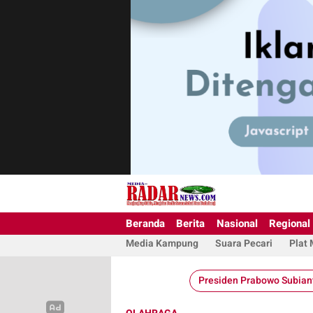
Beranda
Berita
Nasional
Regional
Media Kampung
Suara Pecari
Plat
Presiden Prabowo Subian