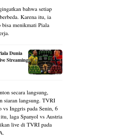
gingatkan bahwa setiap
erbeda. Karena itu, ia
 bisa menikmati Piala
rja.
Piala Dunia
ive Streaming
nton secara langsung,
an siaran langsung. TVRI
 vs Inggris pada Senin, 6
tu, laga Spanyol vs Austria
sikan live di TVRI pada
A.