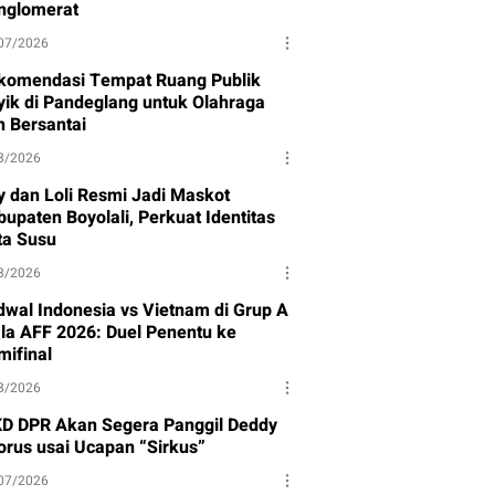
nglomerat
07/2026
komendasi Tempat Ruang Publik
yik di Pandeglang untuk Olahraga
n Bersantai
8/2026
y dan Loli Resmi Jadi Maskot
upaten Boyolali, Perkuat Identitas
ta Susu
8/2026
dwal Indonesia vs Vietnam di Grup A
ala AFF 2026: Duel Penentu ke
mifinal
8/2026
D DPR Akan Segera Panggil Deddy
torus usai Ucapan “Sirkus”
07/2026