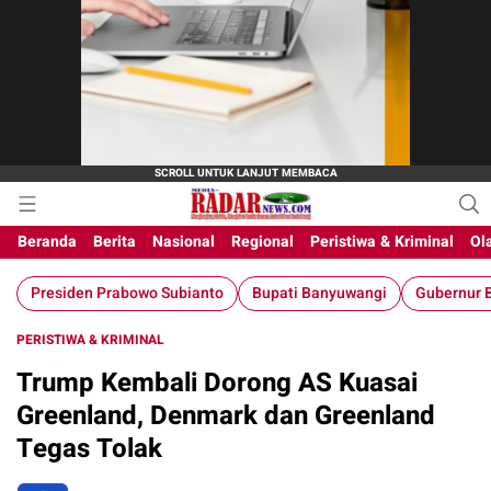
Beranda
Berita
Nasional
Regional
Peristiwa & Kriminal
Ol
Presiden Prabowo Subianto
Bupati Banyuwangi
Gubernur B
PERISTIWA & KRIMINAL
Trump Kembali Dorong AS Kuasai
Greenland, Denmark dan Greenland
Tegas Tolak