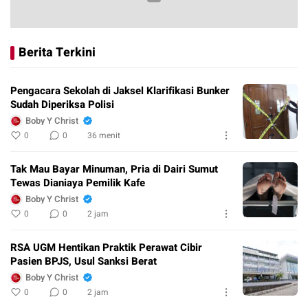
Berita Terkini
Pengacara Sekolah di Jaksel Klarifikasi Bunker
Sudah Diperiksa Polisi
Boby Y Christ
0
0
36 menit
Tak Mau Bayar Minuman, Pria di Dairi Sumut
Tewas Dianiaya Pemilik Kafe
Boby Y Christ
0
0
2 jam
RSA UGM Hentikan Praktik Perawat Cibir
Pasien BPJS, Usul Sanksi Berat
Boby Y Christ
0
0
2 jam