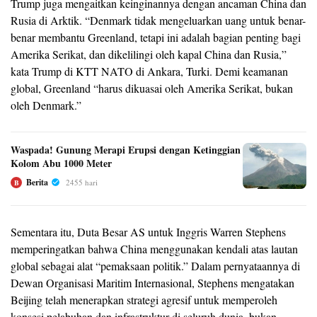
Trump juga mengaitkan keinginannya dengan ancaman China dan
Rusia di Arktik. “Denmark tidak mengeluarkan uang untuk benar-
benar membantu Greenland, tetapi ini adalah bagian penting bagi
Amerika Serikat, dan dikelilingi oleh kapal China dan Rusia,”
kata Trump di KTT NATO di Ankara, Turki. Demi keamanan
global, Greenland “harus dikuasai oleh Amerika Serikat, bukan
oleh Denmark.”
Waspada! Gunung Merapi Erupsi dengan Ketinggian
Kolom Abu 1000 Meter
Berita
2455 hari
B
Sementara itu, Duta Besar AS untuk Inggris Warren Stephens
memperingatkan bahwa China menggunakan kendali atas lautan
global sebagai alat “pemaksaan politik.” Dalam pernyataannya di
Dewan Organisasi Maritim Internasional, Stephens mengatakan
Beijing telah menerapkan strategi agresif untuk memperoleh
konsesi pelabuhan dan infrastruktur di seluruh dunia, bukan