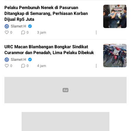
Pelaku Pembunuh Nenek di Pasuruan
Ditangkap di Semarang, Perhiasan Korban
Dijual Rp5 Juta
Slamet H
0
0
3 jam
URC Macan Blambangan Bongkar Sindikat
Curanmor dan Penadah, Lima Pelaku Dibekuk
Slamet H
0
0
4 jam