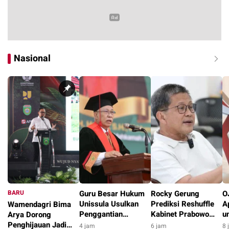
Nasional
BARU
Guru Besar Hukum
Rocky Gerung
O
Unissula Usulkan
Prediksi Reshuffle
A
Wamendagri Bima
Penggantian
Kabinet Prabowo
u
Arya Dorong
Terminologi RUU
Dimulai Pekan
M
Penghijauan Jadi
4 jam
6 jam
8 