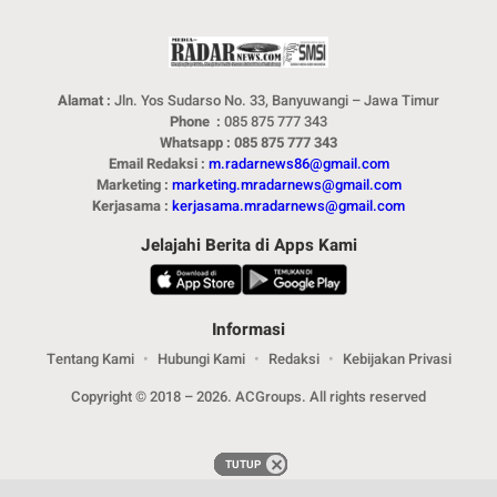
Alamat :
Jln. Yos Sudarso No. 33, Banyuwangi – Jawa Timur
Phone :
085 875 777 343
Whatsapp : 085 875 777 343
Email Redaksi :
m.radarnews86@gmail.com
Marketing :
marketing.mradarnews@gmail.com
Kerjasama :
kerjasama.mradarnews@gmail.com
Jelajahi Berita di Apps Kami
Informasi
Tentang Kami
Hubungi Kami
Redaksi
Kebijakan Privasi
Copyright © 2018 – 2026. ACGroups. All rights reserved
TUTUP
TUTUP
TUTUP
TUTUP
TUTUP
TUTUP
TUTUP
TUTUP
TUTUP
TUTUP