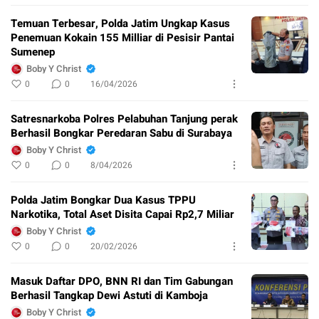
Temuan Terbesar, Polda Jatim Ungkap Kasus
Penemuan Kokain 155 Milliar di Pesisir Pantai
Sumenep
Boby Y Christ
0
0
16/04/2026
Satresnarkoba Polres Pelabuhan Tanjung perak
Berhasil Bongkar Peredaran Sabu di Surabaya
Boby Y Christ
0
0
8/04/2026
Polda Jatim Bongkar Dua Kasus TPPU
Narkotika, Total Aset Disita Capai Rp2,7 Miliar
Boby Y Christ
0
0
20/02/2026
Masuk Daftar DPO, BNN RI dan Tim Gabungan
Berhasil Tangkap Dewi Astuti di Kamboja
Boby Y Christ