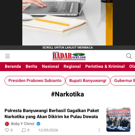
M-Radar News
media online
Beranda
Berita
Nasional
Regional
Peristiwa & Kriminal
Ol
Presiden Prabowo Subianto
Bupati Banyuwangi
Gubernur B
#Narkotika
Polresta Banyuwangi Berhasil Gagalkan Paket
Narkotika yang Akan Dikirim ke Pulau Dewata
Boby Y Christ
0
0
12/05/2026