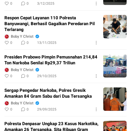
0
0
3/12/2025
Respon Cepat Layanan 110 Polresta
Banyuwangi, Berhasil Gagalkan Peredaran Pil
Terlarang
Boby Y Christ
0
0
13/11/2025
Presiden Prabowo Pimpin Pemusnahan 214,84
Ton Narkoba Senilai Rp29,37 Triliun
Boby Y Christ
0
0
29/10/2025
Sergap Pengedar Narkoba, Polres Gresik
Amankan 84 Gram Sabu dari Dua Tersangka
Boby Y Christ
0
0
29/09/2025
Polresta Denpasar Ungkap 23 Kasus Narkotika,
Amankan 26 Tersangka, Sita Ribuan Gram