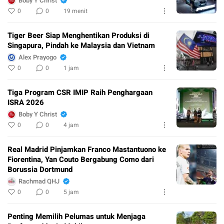
Boby Y Christ
0
0
19 menit
Tiger Beer Siap Menghentikan Produksi di
Singapura, Pindah ke Malaysia dan Vietnam
Alex Prayogo
0
0
1 jam
Tiga Program CSR IMIP Raih Penghargaan
ISRA 2026
Boby Y Christ
0
0
4 jam
Real Madrid Pinjamkan Franco Mastantuono ke
Fiorentina, Yan Couto Bergabung Como dari
Borussia Dortmund
Rachmad QHJ
0
0
5 jam
Penting Memilih Pelumas untuk Menjaga