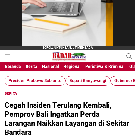
Beranda
Berita
Nasional
Regional
Peristiwa & Kriminal
Ol
Presiden Prabowo Subianto
Bupati Banyuwangi
Gubernur B
BERITA
Cegah Insiden Terulang Kembali,
Pemprov Bali Ingatkan Perda
Larangan Naikkan Layangan di Sekitar
Bandara