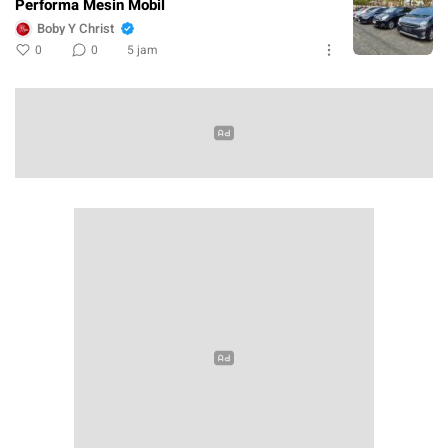
Performa Mesin Mobil
Boby Y Christ
0
0
5 jam