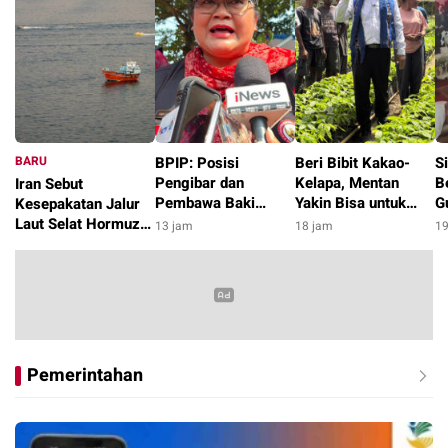
BARU
BPIP: Posisi
Beri Bibit Kakao-
S
Pengibar dan
Kelapa, Mentan
B
Iran Sebut
Pembawa Baki
Yakin Bisa untuk
G
Kesepakatan Jalur
Paskibraka 2026
Pengentasan
P
Laut Selat Hormuz
13 jam
18 jam
19
Diumumkan Pagi 17
Kemiskinan di
di
dengan Oman
57 menit
Agustus
Kabupaten Alor
Segera Tercapai
Pemerintahan