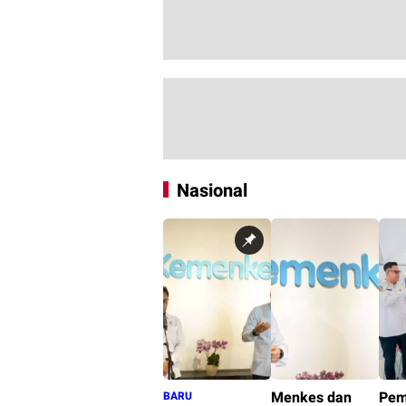
Nasional
Menkes dan
Pem
BARU