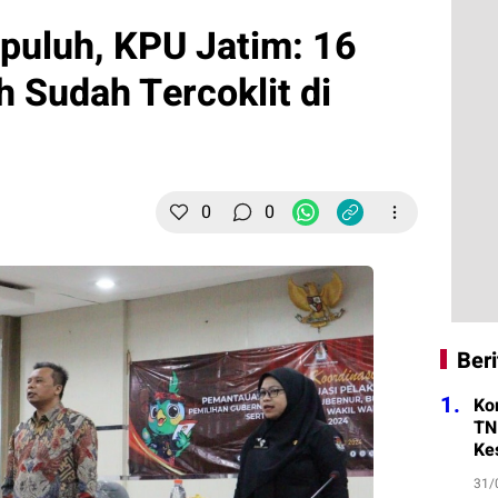
puluh, KPU Jatim: 16
h Sudah Tercoklit di
0
0
Beri
1.
Ko
TN
Ke
31/