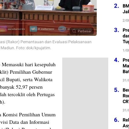
2.
BM
Ja
2/0
3.
Pre
Perbesar
da
Tu
asi (Rakor) Pemantauan dan Evaluasi Pelaksanaan
l Madiun. Foto: dok/kpujatim.
1/0
4.
Pr
 Memasuki hari kesepuluh
Ma
klit) Pemilihan Gubernur
Ba
l Bupati, serta Walikota
31/
banyak 52,97 persen
5.
Be
ah tercoklit oleh Pertugas
Ro
h).
CR
31/
ta Komisi Pemilihan Umum
6.
Re
visi Data dan Informasi
As