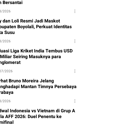
n Bersantai
8/2026
y dan Loli Resmi Jadi Maskot
upaten Boyolali, Perkuat Identitas
ta Susu
8/2026
luasi Liga Kriket India Tembus USD
 Miliar Seiring Masuknya para
nglomerat
07/2026
rhat Bruno Moreira Jelang
nghadapi Mantan Timnya Persebaya
rabaya
8/2026
dwal Indonesia vs Vietnam di Grup A
ala AFF 2026: Duel Penentu ke
mifinal