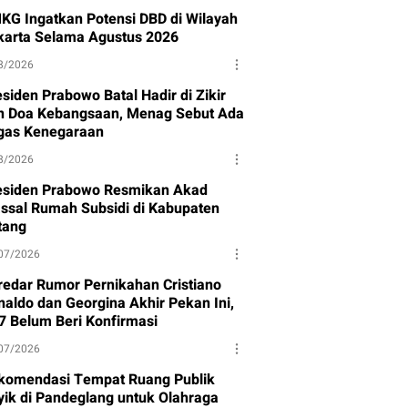
KG Ingatkan Potensi DBD di Wilayah
karta Selama Agustus 2026
8/2026
siden Prabowo Batal Hadir di Zikir
n Doa Kebangsaan, Menag Sebut Ada
gas Kenegaraan
8/2026
esiden Prabowo Resmikan Akad
ssal Rumah Subsidi di Kabupaten
tang
07/2026
redar Rumor Pernikahan Cristiano
naldo dan Georgina Akhir Pekan Ini,
7 Belum Beri Konfirmasi
07/2026
komendasi Tempat Ruang Publik
yik di Pandeglang untuk Olahraga