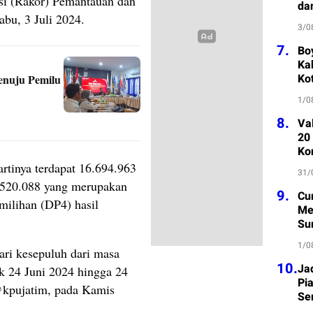
si (Rakor) Pemantauan dan
da
abu, 3 Juli 2024.
3/0
7.
Bo
Kab
Ko
enuju Pemilu
1/0
8.
Va
20
Ko
 artinya terdapat 16.694.963
31/
1.520.088 yang merupakan
9.
Cu
milihan (DP4) hasil
Me
Su
1/0
ari kesepuluh dari masa
10.
Ja
ak 24 Juni 2024 hingga 24
Pi
i @kpujatim, pada Kamis
Se