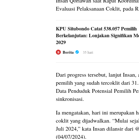
Insan Qoriawan saat Rapat Koordina
Evaluasi Pelaksanaan Coklit, pada R
KPU Situbondo Catat 538.057 Pemilih
Berkelanjutan: Lonjakan Signifikan M
2029
Berita
35 hari
B
Dari progress tersebut, lanjut Insan,
pemilih yang sudah tercoklit dari 3
Data Penduduk Potensial Pemilih Pe
sinkronisasi.
Ia mengatakan, hari ini merupakan h
coklit yang dijadwalkan. “Mulai sej
Juli 2024,” kata Insan dilansir dar
(04/07/2024).