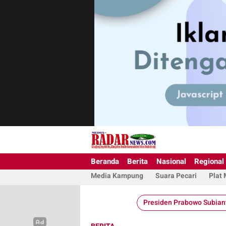
Beranda
Berita
Nasional
Regional
Media Kampung
Suara Pecari
Plat
Presiden Prabowo Subian