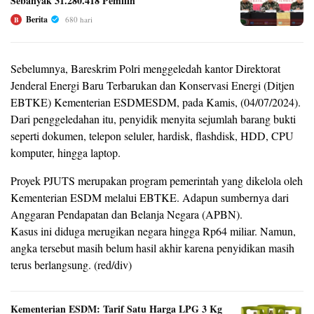
Sebanyak 31.280.418 Pemilih
Berita
680 hari
B
Sebelumnya, Bareskrim Polri menggeledah kantor Direktorat
Jenderal Energi Baru Terbarukan dan Konservasi Energi (Ditjen
EBTKE) Kementerian ESDMESDM, pada Kamis, (04/07/2024).
Dari penggeledahan itu, penyidik menyita sejumlah barang bukti
seperti dokumen, telepon seluler, hardisk, flashdisk, HDD, CPU
komputer, hingga laptop.
Proyek PJUTS merupakan program pemerintah yang dikelola oleh
Kementerian ESDM melalui EBTKE. Adapun sumbernya dari
Anggaran Pendapatan dan Belanja Negara (APBN).
Kasus ini diduga merugikan negara hingga Rp64 miliar. Namun,
angka tersebut masih belum hasil akhir karena penyidikan masih
terus berlangsung. (red/div)
Kementerian ESDM: Tarif Satu Harga LPG 3 Kg