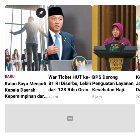
BARU
War Ticket HUT ke-
BPS Dorong
K
81 RI Diserbu, Lebih
Penguatan Layanan
J
Kalau Saya Menjadi
dari 128 Ribu Orang
Kesehatan Haji
D
Kepala Daerah:
Daftar pada Hari
dengan 36,6 Persen
h
Kepemimpinan dari
4 jam
5 jam
20
Pertama
Jemaah Lansia di
A
Hal-Hal Kecil yang
2 jam
2026
Membentuk
Kepercayaan Publik