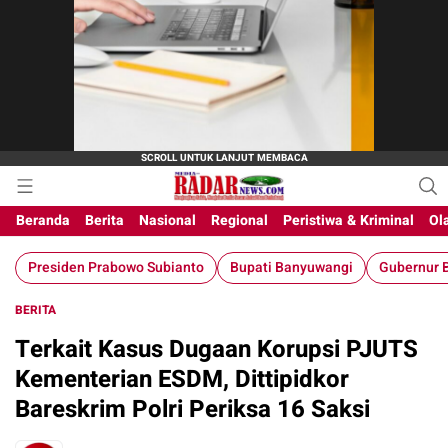
Beranda
Berita
Nasional
Regional
Peristiwa & Kriminal
Ol
Presiden Prabowo Subianto
Bupati Banyuwangi
Gubernur B
BERITA
Terkait Kasus Dugaan Korupsi PJUTS
Kementerian ESDM, Dittipidkor
Bareskrim Polri Periksa 16 Saksi