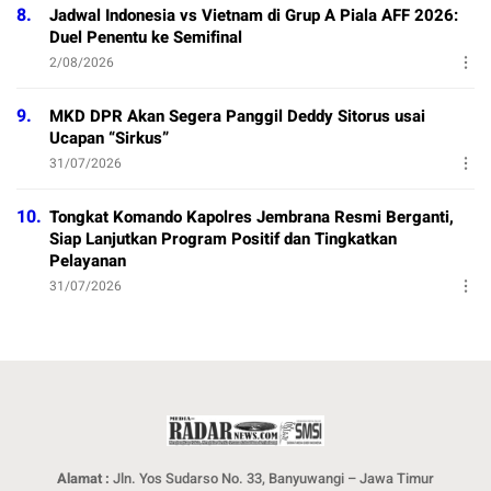
8.
Jadwal Indonesia vs Vietnam di Grup A Piala AFF 2026:
Duel Penentu ke Semifinal
2/08/2026
9.
MKD DPR Akan Segera Panggil Deddy Sitorus usai
Ucapan “Sirkus”
31/07/2026
10.
Tongkat Komando Kapolres Jembrana Resmi Berganti,
Siap Lanjutkan Program Positif dan Tingkatkan
Pelayanan
31/07/2026
Alamat :
Jln. Yos Sudarso No. 33, Banyuwangi – Jawa Timur