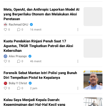
Meta, OpenAI, dan Anthropic Laporkan Model AI
yang Berperilaku Otonom dan Melakukan Aksi
Peretasan
Rachmad QHJ
0
0
16 menit
Kuota Pendakian Rinjani Penuh Saat 17
Agustus, TNGR Tingkatkan Patroli dan Aksi
Kebersihan
Alex Prayogo
0
0
46 menit
Forensik Sebut Mantan Istri Polisi yang Bunuh
Diri Tempelkan Pistol ke Kepalanya
Boby Y Christ
0
0
2 jam
Kalau Saya Menjadi Kepala Daerah:
Kepemimpinan dari Hal-Hal Kecil yang