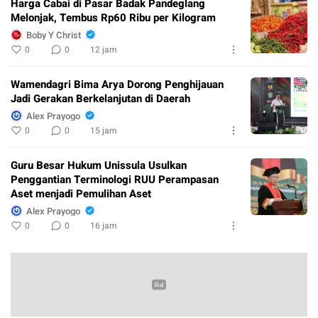
Harga Cabai di Pasar Badak Pandeglang
Melonjak, Tembus Rp60 Ribu per Kilogram
Boby Y Christ
0
0
12 jam
Wamendagri Bima Arya Dorong Penghijauan
Jadi Gerakan Berkelanjutan di Daerah
Alex Prayogo
0
0
15 jam
Guru Besar Hukum Unissula Usulkan
Penggantian Terminologi RUU Perampasan
Aset menjadi Pemulihan Aset
Alex Prayogo
0
0
16 jam