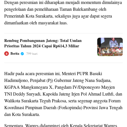
Dengan peresmian ini diharapkan menjadi momentum dimulainya
pengelolaan dan pemeliharaan Taman Balekambang oleh
Pemerintah Kota Surakarta, sekaligus juga agar dapat segera
dimanfaatkan oleh masyarakat luas.
Rembug Pembangunan Jateng: Total Usulan
Prioritas Tahun 2024 Capai Rp614,3 Miliar
Berita
799 hari
B
Hadir pada acara peresmian ini, Menteri PUPR Basuki
Hadimuljono, Penjabat (Pj) Gubernur Jateng Nana Sudjana,
KGPAA Mangkunegara X, Pangdam IV/Diponegoro Mayjen
TNI Deddy Suryadi, Kapolda Jateng Irjen Pol Ahmad Luthfi, dan
Walikota Surakarta Teguh Prakosa, serta segenap anggota Forum
Koordinasi Pimpinan Daerah (Forkopimda) Provinsi Jawa Tengah
dan Kota Surakarta.
Sementara, Wapres didampingi oleh Kepala Sekretariat Wapres