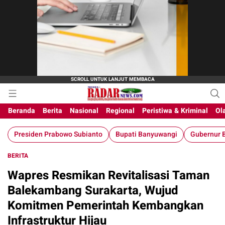
Beranda
Berita
Nasional
Regional
Peristiwa & Kriminal
Ol
Presiden Prabowo Subianto
Bupati Banyuwangi
Gubernur B
BERITA
Wapres Resmikan Revitalisasi Taman
Balekambang Surakarta, Wujud
Komitmen Pemerintah Kembangkan
Infrastruktur Hijau