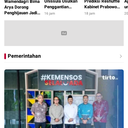
Unissula Usulkan
Prediksi Reshuffle
A
Wamendagri Bima
Penggantian
Kabinet Prabowo
u
Arya Dorong
Terminologi RUU
Dimulai Pekan
M
Penghijauan Jadi
16 jam
18 jam
20
Perampasan Aset
Depan, Dicicil
P
Gerakan
15 jam
menjadi Pemulihan
hingga Oktober
Berkelanjutan di
Aset
2026
Daerah
Pemerintahan