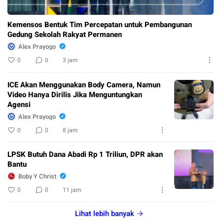
Kemensos Bentuk Tim Percepatan untuk Pembangunan
Gedung Sekolah Rakyat Permanen
Alex Prayogo
0
0
3 jam
ICE Akan Menggunakan Body Camera, Namun
Video Hanya Dirilis Jika Menguntungkan
Agensi
Alex Prayogo
0
0
8 jam
LPSK Butuh Dana Abadi Rp 1 Triliun, DPR akan
Bantu
Boby Y Christ
0
0
11 jam
Lihat lebih banyak