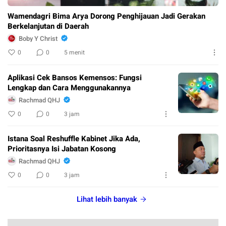
Wamendagri Bima Arya Dorong Penghijauan Jadi Gerakan
Berkelanjutan di Daerah
Boby Y Christ
0
0
5 menit
Aplikasi Cek Bansos Kemensos: Fungsi
Lengkap dan Cara Menggunakannya
Rachmad QHJ
0
0
3 jam
Istana Soal Reshuffle Kabinet Jika Ada,
Prioritasnya Isi Jabatan Kosong
Rachmad QHJ
0
0
3 jam
Lihat lebih banyak