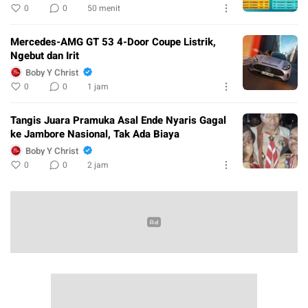
0
0
50 menit
Mercedes-AMG GT 53 4-Door Coupe Listrik,
Ngebut dan Irit
Boby Y Christ
0
0
1 jam
Tangis Juara Pramuka Asal Ende Nyaris Gagal
ke Jambore Nasional, Tak Ada Biaya
Boby Y Christ
0
0
2 jam