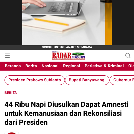
Beranda
Berita
Nasional
Regional
Peristiwa & Kriminal
Ol
Presiden Prabowo Subianto
Bupati Banyuwangi
Gubernur B
BERITA
44 Ribu Napi Diusulkan Dapat Amnesti
untuk Kemanusiaan dan Rekonsiliasi
dari Presiden