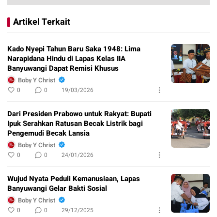
Artikel Terkait
Kado Nyepi Tahun Baru Saka 1948: Lima
Narapidana Hindu di Lapas Kelas IIA
Banyuwangi Dapat Remisi Khusus
Boby Y Christ
0
0
19/03/2026
Dari Presiden Prabowo untuk Rakyat: Bupati
Ipuk Serahkan Ratusan Becak Listrik bagi
Pengemudi Becak Lansia
Boby Y Christ
0
0
24/01/2026
Wujud Nyata Peduli Kemanusiaan, Lapas
Banyuwangi Gelar Bakti Sosial
Boby Y Christ
0
0
29/12/2025