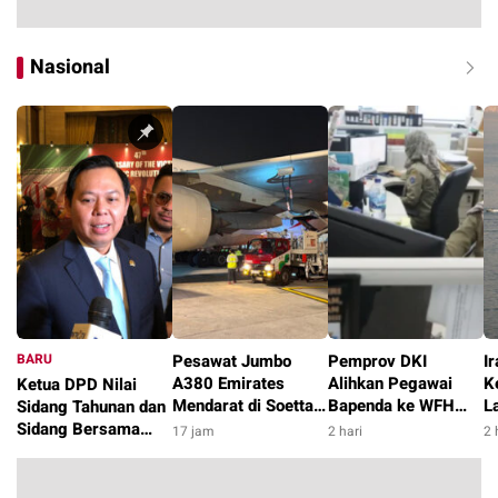
Nasional
BARU
Pesawat Jumbo
Pemprov DKI
I
A380 Emirates
Alihkan Pegawai
K
Ketua DPD Nilai
Mendarat di Soetta,
Bapenda ke WFH
L
Sidang Tahunan dan
Isi 92.901 Liter
dan Sudin Terkait
d
Sidang Bersama
17 jam
2 hari
2 
Avtur Pertamina
Pasca Kebakaran
S
Jadi Momen
5 jam
Gedung
Strategis Hadirkan
Suara Daerah