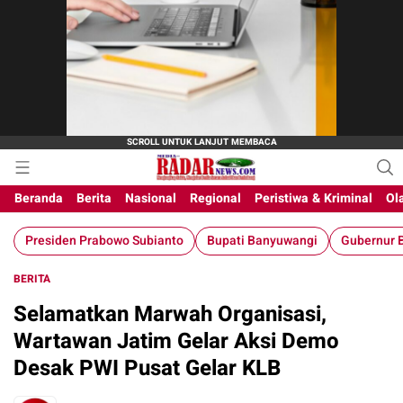
Beranda
Berita
Nasional
Regional
Peristiwa & Kriminal
Ol
Presiden Prabowo Subianto
Bupati Banyuwangi
Gubernur B
BERITA
Selamatkan Marwah Organisasi,
Wartawan Jatim Gelar Aksi Demo
Desak PWI Pusat Gelar KLB