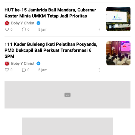
HUT ke-15 Jamkrida Bali Mandara, Gubernur
Koster Minta UMKM Tetap Jadi Prioritas
Boby Y Christ
0
0
5 jam
111 Kader Buleleng Ikuti Pelatihan Posyandu,
PMD Dukcapil Bali Perkuat Transformasi 6
SPM
Boby Y Christ
0
0
5 jam