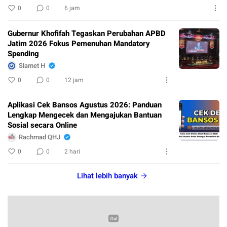
0
0
6 jam
Gubernur Khofifah Tegaskan Perubahan APBD
Jatim 2026 Fokus Pemenuhan Mandatory
Spending
Slamet H
0
0
12 jam
Aplikasi Cek Bansos Agustus 2026: Panduan
Lengkap Mengecek dan Mengajukan Bantuan
Sosial secara Online
Rachmad QHJ
0
0
2 hari
Lihat lebih banyak