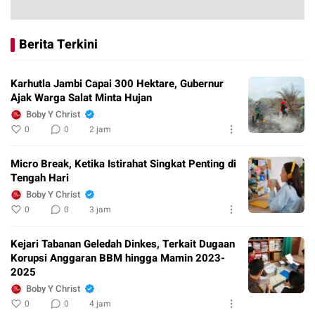
Berita Terkini
Karhutla Jambi Capai 300 Hektare, Gubernur
Ajak Warga Salat Minta Hujan
Boby Y Christ
0
0
2 jam
Micro Break, Ketika Istirahat Singkat Penting di
Tengah Hari
Boby Y Christ
0
0
3 jam
Kejari Tabanan Geledah Dinkes, Terkait Dugaan
Korupsi Anggaran BBM hingga Mamin 2023-
2025
Boby Y Christ
0
0
4 jam