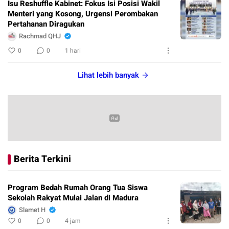
Isu Reshuffle Kabinet: Fokus Isi Posisi Wakil
Menteri yang Kosong, Urgensi Perombakan
Pertahanan Diragukan
Rachmad QHJ
0
0
1 hari
Lihat lebih banyak
Berita Terkini
Program Bedah Rumah Orang Tua Siswa
Sekolah Rakyat Mulai Jalan di Madura
Slamet H
0
0
4 jam