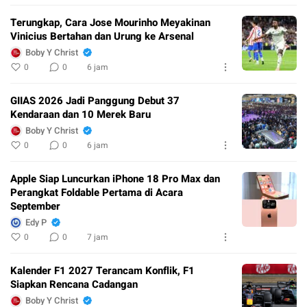
Terungkap, Cara Jose Mourinho Meyakinan
Vinicius Bertahan dan Urung ke Arsenal
Boby Y Christ
0
0
6 jam
GIIAS 2026 Jadi Panggung Debut 37
Kendaraan dan 10 Merek Baru
Boby Y Christ
0
0
6 jam
Apple Siap Luncurkan iPhone 18 Pro Max dan
Perangkat Foldable Pertama di Acara
September
Edy P
0
0
7 jam
Kalender F1 2027 Terancam Konflik, F1
Siapkan Rencana Cadangan
Boby Y Christ