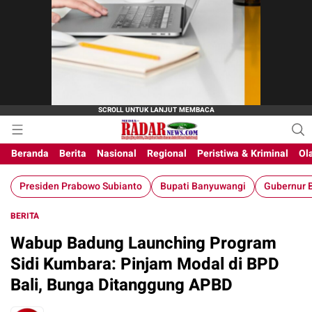
Beranda
Berita
Nasional
Regional
Peristiwa & Kriminal
Ol
Presiden Prabowo Subianto
Bupati Banyuwangi
Gubernur B
BERITA
Wabup Badung Launching Program
Sidi Kumbara: Pinjam Modal di BPD
Bali, Bunga Ditanggung APBD