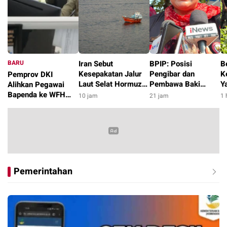
BARU
Iran Sebut
BPIP: Posisi
B
Kesepakatan Jalur
Pengibar dan
K
Pemprov DKI
Laut Selat Hormuz
Pembawa Baki
Y
Alihkan Pegawai
dengan Oman
Paskibraka 2026
P
Bapenda ke WFH
10 jam
21 jam
1 
Segera Tercapai
Diumumkan Pagi 17
K
dan Sudin Terkait
4 jam
Agustus
K
Pasca Kebakaran
Gedung
Pemerintahan