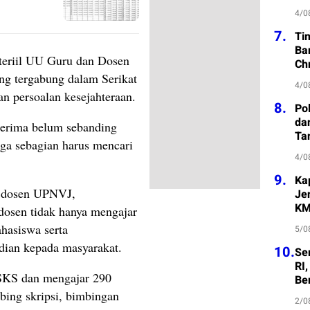
4/0
7.
Ti
Ba
teriil UU Guru dan Dosen
Ch
ng tergabung dalam Serikat
4/0
 persoalan kesejahteraan.
8.
Po
da
terima belum sebanding
Ta
ga sebagian harus mencari
4/0
9.
Ka
, dosen UPNVJ,
Je
KM
osen tidak hanya mengajar
hasiswa serta
5/0
dian kepada masyarakat.
10.
Se
RI
SKS dan mengajar 290
Be
bing skripsi, bimbingan
2/0