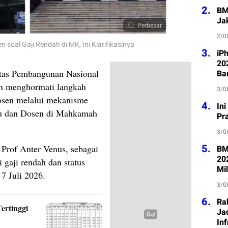
2.
BM
Ja
Perbesar
2/0
soal Gaji Rendah di MK, Ini Klarifikasinya
3.
iP
202
itas Pembangunan Nasional
Ba
n menghormati langkah
3/0
dosen melalui mekanisme
4.
In
ru dan Dosen di Mahkamah
Pr
3/0
5.
Prof Anter Venus, sebagai
BM
20
 gaji rendah dan status
Mil
7 Juli 2026.
3/0
6.
Ra
ertinggi
Jad
Inf