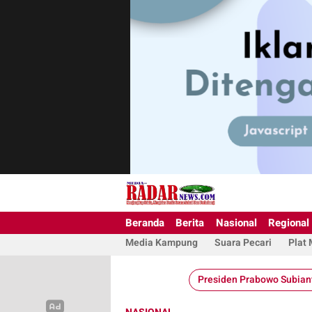
Beranda
Berita
Nasional
Regional
Media Kampung
Suara Pecari
Plat
Presiden Prabowo Subian