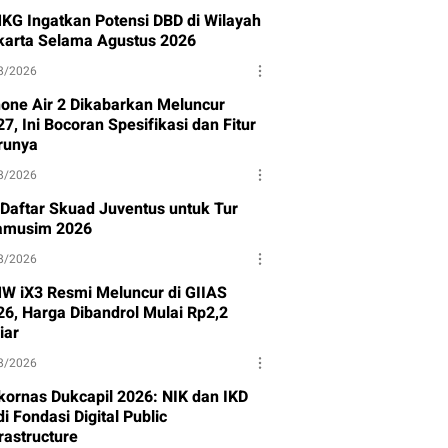
KG Ingatkan Potensi DBD di Wilayah
karta Selama Agustus 2026
8/2026
hone Air 2 Dikabarkan Meluncur
7, Ini Bocoran Spesifikasi dan Fitur
runya
8/2026
i Daftar Skuad Juventus untuk Tur
amusim 2026
8/2026
W iX3 Resmi Meluncur di GIIAS
26, Harga Dibandrol Mulai Rp2,2
iar
8/2026
kornas Dukcapil 2026: NIK dan IKD
i Fondasi Digital Public
rastructure