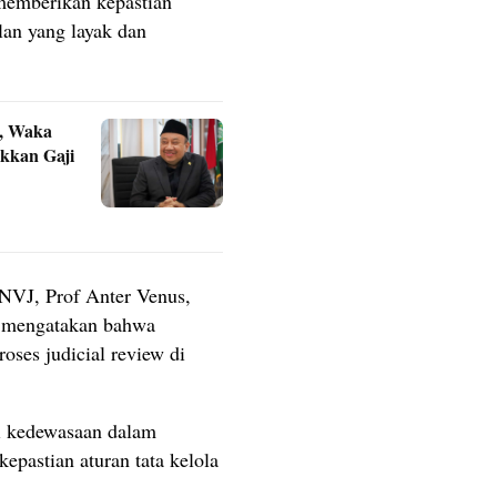
memberikan kepastian
lan yang layak dan
o, Waka
kkan Gaji
NVJ, Prof Anter Venus,
a, mengatakan bahwa
ses judicial review di
ri kedewasaan dalam
epastian aturan tata kelola