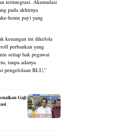
n terintegrasi. Akumulasi
ang pada akhirnya
take-home pay) yang
k keuangan ini dikelola
yroll perbankan yang
min setiap hak pegawai
ktu, tanpa adanya
si pengelolaan BLU,”
enaikan Gaji
asi