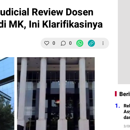
udicial Review Dosen
i MK, Ini Klarifikasinya
0
0
Beri
1.
Re
As
da
3/0