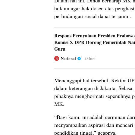
Dalam hal ini, Dinda berharap MK 
hukum agar hak dosen atas penghasi
perlindungan sosial dapat terjamin.
Respons Pernyataan Presiden Prabow
Komisi X DPR Dorong Pemerintah Nai
Guru
Nasional
18 hari
N
Menanggapi hal tersebut, Rektor UP
dalam keterangan di Jakarta, Selas
pihaknya menghormati sepenuhnya pro
MK.
“Bagi kami, ini adalah cerminan da
menyampaikan aspirasi dan mencari k
pendidikan tinggi,” ucapnya.