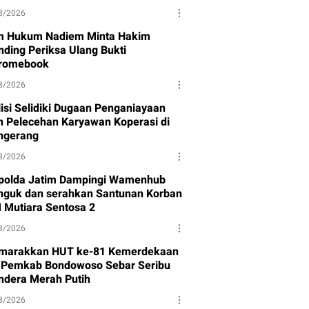
8/2026
m Hukum Nadiem Minta Hakim
nding Periksa Ulang Bukti
romebook
8/2026
lisi Selidiki Dugaan Penganiayaan
n Pelecehan Karyawan Koperasi di
ngerang
8/2026
polda Jatim Dampingi Wamenhub
nguk dan serahkan Santunan Korban
 Mutiara Sentosa 2
8/2026
marakkan HUT ke-81 Kemerdekaan
, Pemkab Bondowoso Sebar Seribu
ndera Merah Putih
8/2026