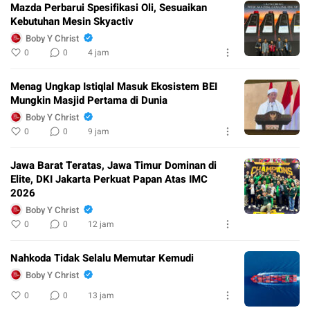
Mazda Perbarui Spesifikasi Oli, Sesuaikan
Kebutuhan Mesin Skyactiv
Boby Y Christ
0
0
4 jam
Menag Ungkap Istiqlal Masuk Ekosistem BEI
Mungkin Masjid Pertama di Dunia
Boby Y Christ
0
0
9 jam
Jawa Barat Teratas, Jawa Timur Dominan di
Elite, DKI Jakarta Perkuat Papan Atas IMC
2026
Boby Y Christ
0
0
12 jam
Nahkoda Tidak Selalu Memutar Kemudi
Boby Y Christ
0
0
13 jam