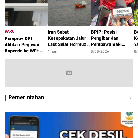
BARU
Iran Sebut
BPIP: Posisi
B
Kesepakatan Jalur
Pengibar dan
K
Pemprov DKI
Laut Selat Hormuz
Pembawa Baki
Y
Alihkan Pegawai
dengan Oman
Paskibraka 2026
P
Bapenda ke WFH
1 hari
8/08/2026
8
Segera Tercapai
Diumumkan Pagi 17
K
dan Sudin Terkait
20 jam
Agustus
K
Pasca Kebakaran
Gedung
Pemerintahan