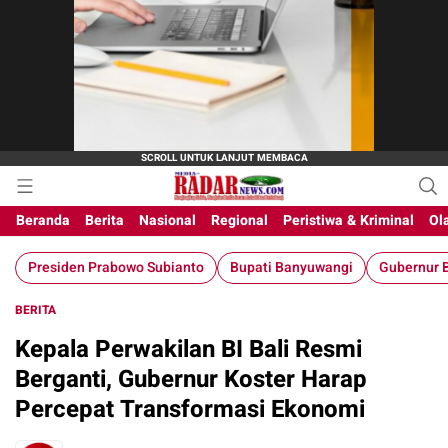
Beranda
Berita
Nasional
Regional
Peristiwa & Kriminal
Ol
Presiden Prabowo Subianto
Bupati Banyuwangi
Gubernur B
BERITA
Kepala Perwakilan BI Bali Resmi
Berganti, Gubernur Koster Harap
Percepat Transformasi Ekonomi