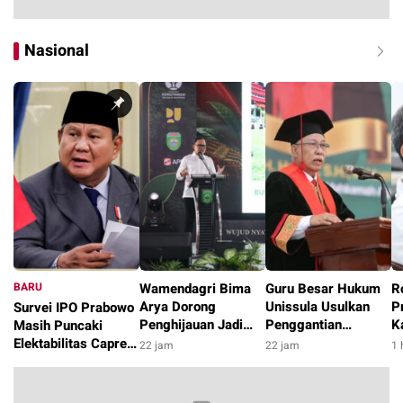
Nasional
BARU
Wamendagri Bima
Guru Besar Hukum
R
Arya Dorong
Unissula Usulkan
P
Survei IPO Prabowo
Penghijauan Jadi
Penggantian
K
Masih Puncaki
Gerakan
Terminologi RUU
D
Elektabilitas Capres
22 jam
22 jam
1 
Berkelanjutan di
Perampasan Aset
D
dengan 23,4 Persen
3 jam
Daerah
menjadi Pemulihan
h
Aset
2