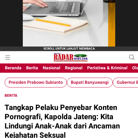
Beranda
Berita
Nasional
Regional
Peristiwa & Kriminal
Ol
Presiden Prabowo Subianto
Bupati Banyuwangi
Gubernur B
BERITA
Tangkap Pelaku Penyebar Konten
Pornografi, Kapolda Jateng: Kita
Lindungi Anak-Anak dari Ancaman
Kejahatan Seksual