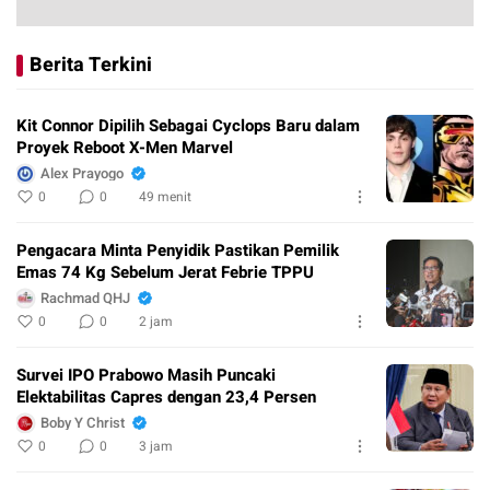
Berita Terkini
Kit Connor Dipilih Sebagai Cyclops Baru dalam
Proyek Reboot X-Men Marvel
Alex Prayogo
0
0
49 menit
Pengacara Minta Penyidik Pastikan Pemilik
Emas 74 Kg Sebelum Jerat Febrie TPPU
Rachmad QHJ
0
0
2 jam
Survei IPO Prabowo Masih Puncaki
Elektabilitas Capres dengan 23,4 Persen
Boby Y Christ
0
0
3 jam