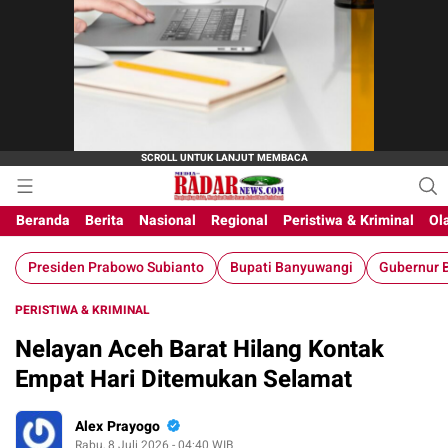
Beranda
Berita
Nasional
Regional
Peristiwa & Kriminal
Ol
Presiden Prabowo Subianto
Bupati Banyuwangi
Gubernur B
PERISTIWA & KRIMINAL
Nelayan Aceh Barat Hilang Kontak
Empat Hari Ditemukan Selamat
Alex Prayogo
Rabu, 8 Juli 2026 - 04:40 WIB