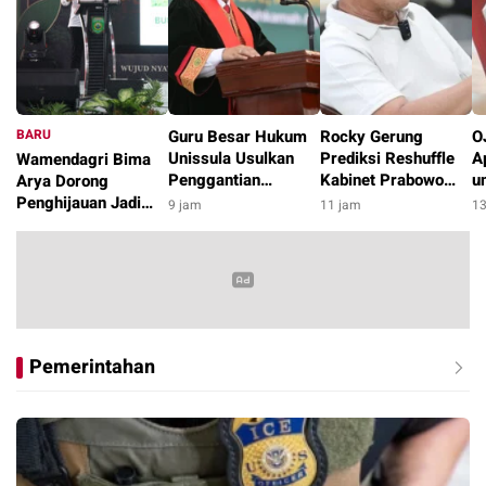
BARU
Guru Besar Hukum
Rocky Gerung
O
Unissula Usulkan
Prediksi Reshuffle
A
Wamendagri Bima
Penggantian
Kabinet Prabowo
u
Arya Dorong
Terminologi RUU
Dimulai Pekan
M
Penghijauan Jadi
9 jam
11 jam
13
Perampasan Aset
Depan, Dicicil
P
Gerakan
8 jam
menjadi Pemulihan
hingga Oktober
Berkelanjutan di
Aset
2026
Daerah
Pemerintahan