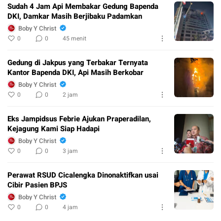
Sudah 4 Jam Api Membakar Gedung Bapenda
DKI, Damkar Masih Berjibaku Padamkan
Boby Y Christ
0
0
45 menit
Gedung di Jakpus yang Terbakar Ternyata
Kantor Bapenda DKI, Api Masih Berkobar
Boby Y Christ
0
0
2 jam
Eks Jampidsus Febrie Ajukan Praperadilan,
Kejagung Kami Siap Hadapi
Boby Y Christ
0
0
3 jam
Perawat RSUD Cicalengka Dinonaktifkan usai
Cibir Pasien BPJS
Boby Y Christ
0
0
4 jam