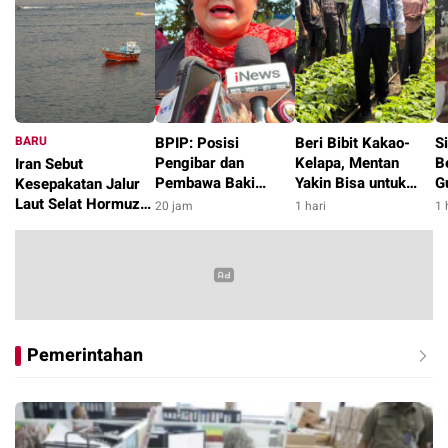
BARU
BPIP: Posisi
Beri Bibit Kakao-
S
Pengibar dan
Kelapa, Mentan
B
Iran Sebut
Pembawa Baki
Yakin Bisa untuk
G
Kesepakatan Jalur
Paskibraka 2026
Pengentasan
P
Laut Selat Hormuz
20 jam
1 hari
1 
Diumumkan Pagi 17
Kemiskinan di
di
dengan Oman
8 jam
Agustus
Kabupaten Alor
Segera Tercapai
Pemerintahan