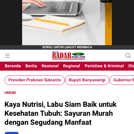
Beranda
Berita
Nasional
Regional
Peristiwa & Kriminal
Ol
Presiden Prabowo Subianto
Bupati Banyuwangi
Gubernur B
UMUM
Kaya Nutrisi, Labu Siam Baik untuk
Kesehatan Tubuh: Sayuran Murah
dengan Segudang Manfaat