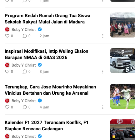
0
0
1 jam
Program Bedah Rumah Orang Tua Siswa
Sekolah Rakyat Mulai Jalan di Madura
Boby Y Christ
0
0
2 jam
Inspirasi Modifikasi, Intip Wuling Eksion
Garapan NMAA di GIIAS 2026
Boby Y Christ
0
0
3 jam
Terungkap, Cara Jose Mourinho Meyakinan
Vinicius Bertahan dan Urung ke Arsenal
Boby Y Christ
0
0
4 jam
Kalender F1 2027 Terancam Konflik, F1
Siapkan Rencana Cadangan
Boby Y Christ