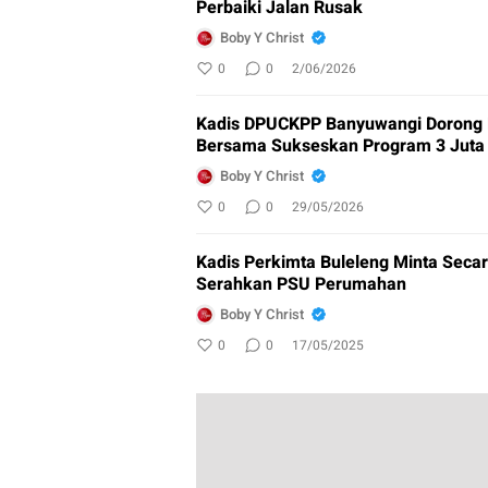
Perbaiki Jalan Rusak
Boby Y Christ
0
0
2/06/2026
Kadis DPUCKPP Banyuwangi Dorong 
Bersama Sukseskan Program 3 Jut
Boby Y Christ
0
0
29/05/2026
Kadis Perkimta Buleleng Minta Sec
Serahkan PSU Perumahan
Boby Y Christ
0
0
17/05/2025