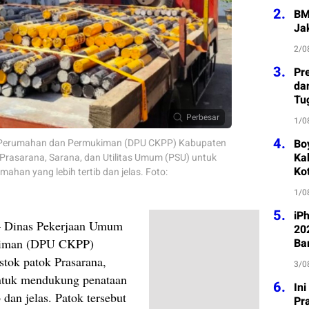
2.
BM
Ja
2/0
3.
Pre
da
Tu
Perbesar
1/0
4.
a Perumahan dan Permukiman (DPU CKPP) Kabupaten
Bo
Kab
rasarana, Sarana, dan Utilitas Umum (PSU) untuk
Ko
an yang lebih tertib dan jelas. Foto:
1/0
5.
iP
 Dinas Pekerjaan Umum
202
kiman (DPU CKPP)
Ba
ok patok Prasarana,
3/0
ntuk mendukung penataan
6.
In
dan jelas. Patok tersebut
Pr