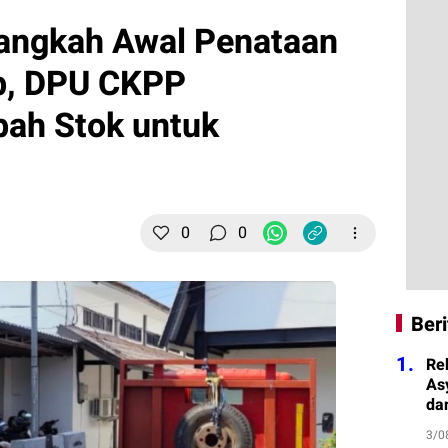
Langkah Awal Penataan
b, DPU CKPP
ah Stok untuk
0
0
Beri
1.
Re
As
da
3/0