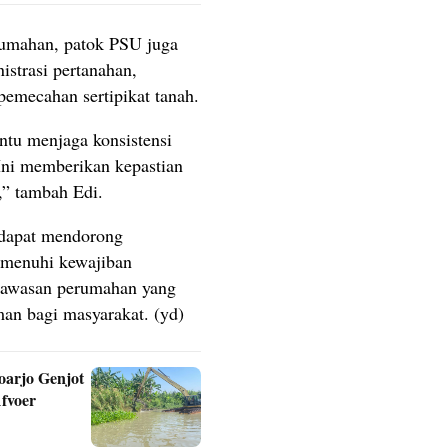
rumahan, patok PSU juga
istrasi pertanahan,
 pemecahan sertipikat tanah.
tu menjaga konsistensi
. Ini memberikan kepastian
,” tambah Edi.
 dapat mendorong
emenuhi kewajiban
kawasan perumahan yang
aman bagi masyarakat. (yd)
arjo Genjot
fvoer