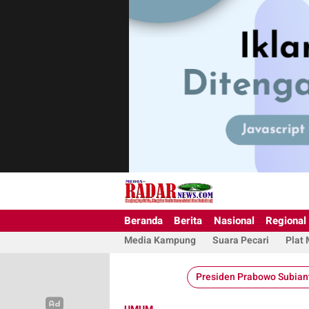
Beranda
Berita
Nasional
Regional
Media Kampung
Suara Pecari
Plat
Presiden Prabowo Subian