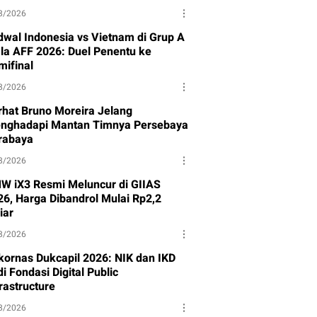
8/2026
dwal Indonesia vs Vietnam di Grup A
ala AFF 2026: Duel Penentu ke
mifinal
8/2026
rhat Bruno Moreira Jelang
nghadapi Mantan Timnya Persebaya
rabaya
8/2026
W iX3 Resmi Meluncur di GIIAS
26, Harga Dibandrol Mulai Rp2,2
iar
8/2026
kornas Dukcapil 2026: NIK dan IKD
i Fondasi Digital Public
rastructure
8/2026