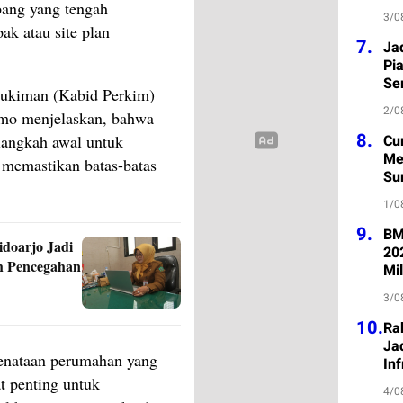
bang yang tengah
3/0
k atau site plan
7.
Ja
Pi
Se
ukiman (Kabid Perkim)
2/0
o menjelaskan, bahwa
8.
angkah awal untuk
Cu
Me
a memastikan batas-batas
Su
1/0
9.
BM
idoarjo Jadi
20
h Pencegahan
Mil
3/0
10.
Ra
Jad
enataan perumahan yang
Inf
at penting untuk
4/0