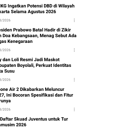
KG Ingatkan Potensi DBD di Wilayah
karta Selama Agustus 2026
8/2026
siden Prabowo Batal Hadir di Zikir
n Doa Kebangsaan, Menag Sebut Ada
gas Kenegaraan
8/2026
y dan Loli Resmi Jadi Maskot
upaten Boyolali, Perkuat Identitas
ta Susu
8/2026
hone Air 2 Dikabarkan Meluncur
7, Ini Bocoran Spesifikasi dan Fitur
runya
8/2026
i Daftar Skuad Juventus untuk Tur
amusim 2026